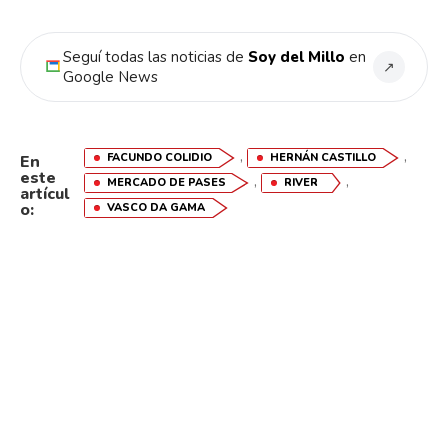
Email
Seguí todas las noticias de
Soy del Millo
en
↗
Google News
,
,
FACUNDO COLIDIO
HERNÁN CASTILLO
En
este
,
,
MERCADO DE PASES
RIVER
artícul
o:
VASCO DA GAMA