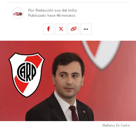
Por
Redacción soy del millo
Publicado
hace 46 minutos
Stefano Di Carlo