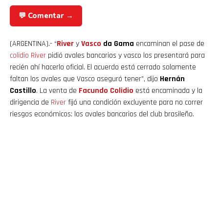
💬 Comentar →
(ARGENTINA).- “
River
y
Vasco
da Gama
encaminan el pase de
colidio
River
pidió avales bancarios y vasco los presentará para
recién ahí hacerlo oficial. El acuerdo está cerrado solamente
faltan los avales que Vasco aseguró tener”, dijo
Hernán
Castillo
. La venta de
Facundo Colidio
está encaminada y la
dirigencia de
River
fijó una condición excluyente para no correr
riesgos económicos: los avales bancarios del club brasileño.