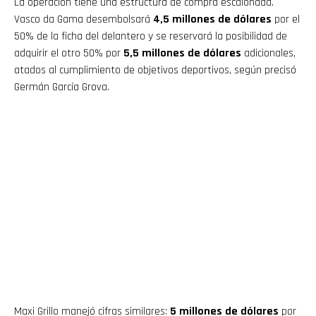
La operación tiene una estructura de compra escalonada.
Vasco da Gama desembolsará
4,5 millones de dólares
por el
50% de la ficha del delantero y se reservará la posibilidad de
adquirir el otro 50% por
5,5 millones de dólares
adicionales,
atados al cumplimiento de objetivos deportivos, según precisó
Germán García Grova.
Maxi Grillo manejó cifras similares:
5 millones de dólares
por