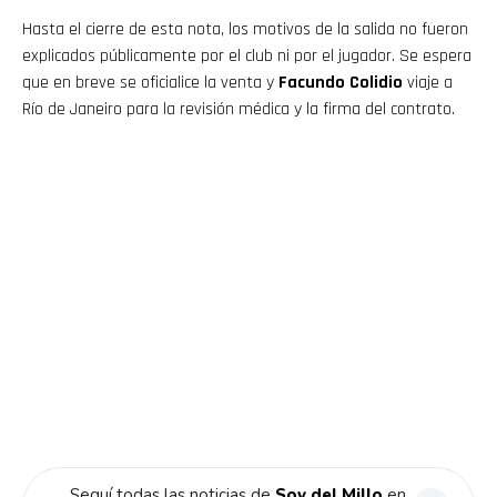
Hasta el cierre de esta nota, los motivos de la salida no fueron
explicados públicamente por el club ni por el jugador. Se espera
que en breve se oficialice la venta y
Facundo Colidio
viaje a
Río de Janeiro para la revisión médica y la firma del contrato.
Seguí todas las noticias de
Soy del Millo
en