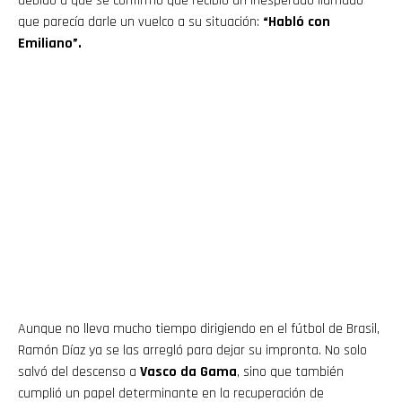
debido a que se confirmó que recibió un inesperado llamado
que parecía darle un vuelco a su situación:
“Habló con
Emiliano”.
Aunque no lleva mucho tiempo dirigiendo en el fútbol de Brasil,
Ramón Díaz ya se las arregló para dejar su impronta. No solo
salvó del descenso a
Vasco da Gama
, sino que también
cumplió un papel determinante en la recuperación de