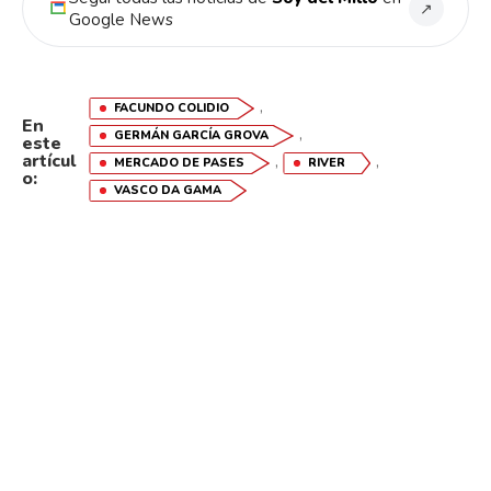
↗
Google News
,
FACUNDO COLIDIO
En
,
GERMÁN GARCÍA GROVA
este
artícul
,
,
MERCADO DE PASES
RIVER
o:
VASCO DA GAMA