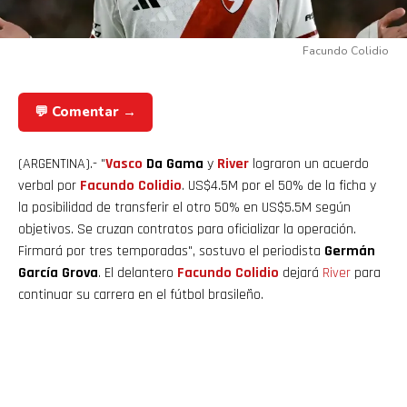
Facundo Colidio
💬 Comentar →
(ARGENTINA).- "
Vasco
Da Gama
y
River
lograron un acuerdo
verbal por
Facundo Colidio
. US$4.5M por el 50% de la ficha y
la posibilidad de transferir el otro 50% en US$5.5M según
objetivos. Se cruzan contratos para oficializar la operación.
Firmará por tres temporadas", sostuvo el periodista
Germán
García Grova
. El delantero
Facundo
Colidio
dejará
River
para
continuar su carrera en el fútbol brasileño.