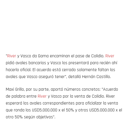
"
River
y Vasco da Gama encaminan el pase de Colidio.
River
pidió avales bancarios y Vasco los presentará para recién ahí
hacerlo oficial. El acuerdo está cerrado solamente faltan los
avales que Vasco aseguró tener", detalló Hernán Castillo.
Maxi Grillo, por su parte, aportó números concretos: "Acuerdo
de palabra entre
River
y Vasco por la venta de Colidio. River
esperará los avales correspondientes para oficializar la venta
que ronda los USD5.000.000 x el 50% y otros USD5.000.000 x el
otro 50% según objetivos".