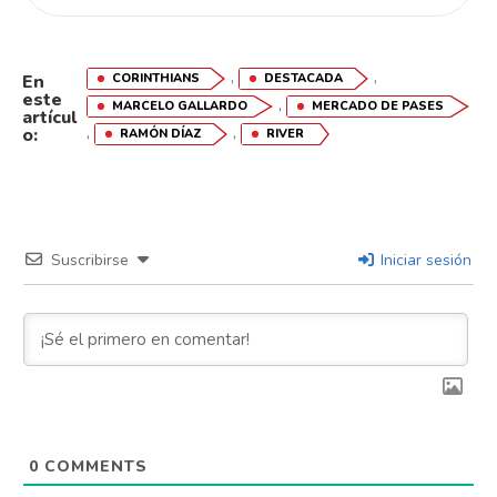
,
,
CORINTHIANS
DESTACADA
En
este
,
MARCELO GALLARDO
MERCADO DE PASES
artícul
,
,
o:
RAMÓN DÍAZ
RIVER
Suscribirse
Iniciar sesión
0
COMMENTS