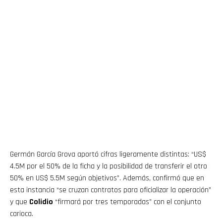
Germán García Grova aportó cifras ligeramente distintas: “US$
4.5M por el 50% de la ficha y la posibilidad de transferir el otro
50% en US$ 5.5M según objetivos”. Además, confirmó que en
esta instancia “se cruzan contratos para oficializar la operación”
y que
Colidio
“firmará por tres temporadas” con el conjunto
carioca.