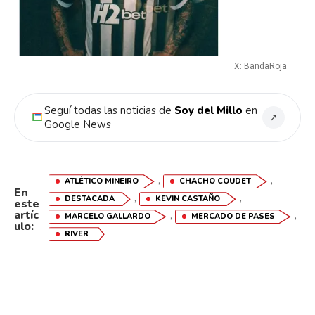
X: BandaRoja
Seguí todas las noticias de
Soy del Millo
en
↗
Google News
,
,
ATLÉTICO MINEIRO
CHACHO COUDET
En
,
,
DESTACADA
KEVIN CASTAÑO
este
artíc
,
,
MARCELO GALLARDO
MERCADO DE PASES
ulo:
RIVER