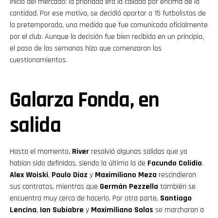
inicio del mercado: la prioridad era la calidad por encima de la
cantidad. Por ese motivo, se decidió apartar a 15 futbolistas de
la pretemporada, una medida que fue comunicada oficialmente
por el club. Aunque la decisión fue bien recibida en un principio,
el paso de las semanas hizo que comenzaran los
cuestionamientos.
Galarza Fonda, en
salida
Hasta el momento,
River
resolvió algunas salidas que ya
habían sido definidas, siendo la última la de
Facundo Colidio
.
Alex Woiski
,
Paulo Díaz
y
Maximiliano Meza
rescindieron
sus contratos, mientras que
Germán Pezzella
también se
encuentra muy cerca de hacerlo. Por otra parte,
Santiago
Lencina
,
Ian Subiabre
y
Maximiliano Salas
se marcharon a