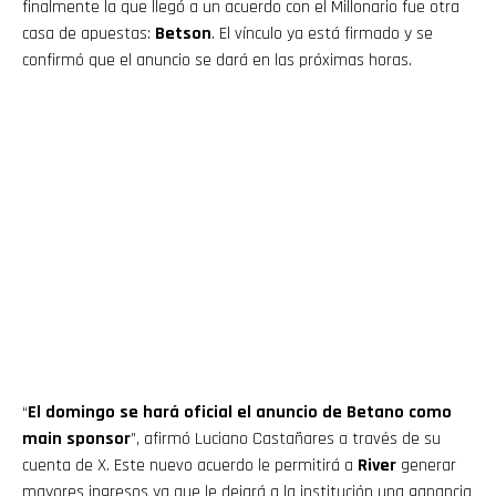
finalmente la que llegó a un acuerdo con el Millonario fue otra
casa de apuestas:
Betson
. El vínculo ya está firmado y se
confirmó que el anuncio se dará en las próximas horas.
“
El domingo se hará oficial el anuncio de Betano como
main sponsor
”, afirmó Luciano Castañares a través de su
cuenta de X. Este nuevo acuerdo le permitirá a
River
generar
mayores ingresos ya que le dejará a la institución una ganancia