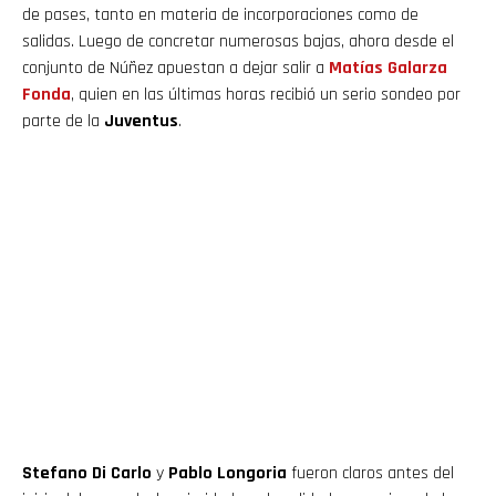
de pases, tanto en materia de incorporaciones como de
salidas. Luego de concretar numerosas bajas, ahora desde el
conjunto de Núñez apuestan a dejar salir a
Matías Galarza
Fonda
, quien en las últimas horas recibió un serio sondeo por
parte de la
Juventus
.
Stefano Di Carlo
y
Pablo Longoria
fueron claros antes del