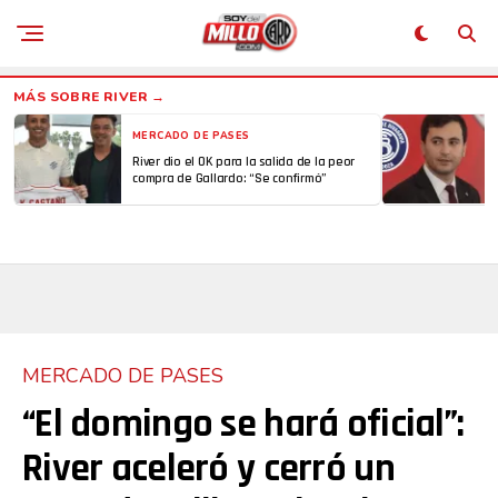
MERCADO DE PASES
River dio el OK para la salida de la peor
compra de Gallardo: “Se confirmó”
MERCADO DE PASES
“El domingo se hará oficial”:
River aceleró y cerró un