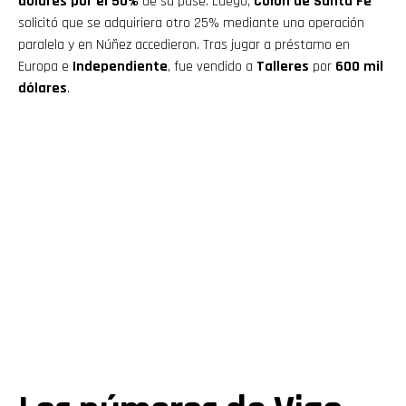
dólares por el 50%
de su pase. Luego,
Colón de Santa Fe
solicitó que se adquiriera otro 25% mediante una operación
paralela y en Núñez accedieron. Tras jugar a préstamo en
Europa e
Independiente
, fue vendido a
Talleres
por
600 mil
dólares
.