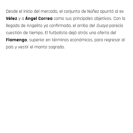
Desde el inicio del mercado, el conjunto de Núñez apuntó al ex
Vélez
y a
Ángel Correa
como sus principales objetivos. Con la
llegada de Angelito ya confirmada, el arribo del
Guayo
parecía
cuestión de tiempo. El futbolista dejó atrás una oferta del
Flamengo
, superior en términos económicos, para regresar al
país y vestir el manto sagrado.