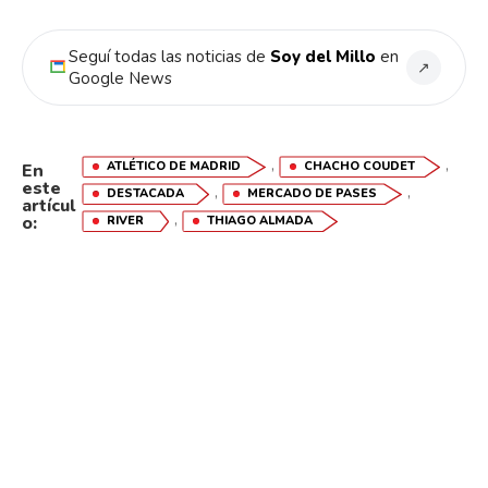
Seguí todas las noticias de
Soy del Millo
en
↗
Google News
,
,
ATLÉTICO DE MADRID
CHACHO COUDET
En
este
,
,
DESTACADA
MERCADO DE PASES
artícul
,
o:
RIVER
THIAGO ALMADA