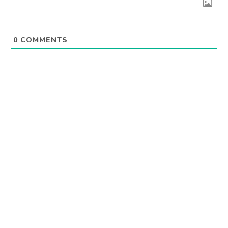
0
COMMENTS
MERCADO DE PASES
Rechazó volver a River: “Ya
había dejado una buena