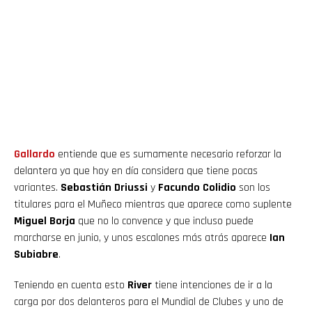
Gallardo
entiende que es sumamente necesario reforzar la
delantera ya que hoy en día considera que tiene pocas
variantes.
Sebastián Driussi
y
Facundo Colidio
son los
titulares para el Muñeco mientras que aparece como suplente
Miguel Borja
que no lo convence y que incluso puede
marcharse en junio, y unos escalones más atrás aparece
Ian
Subiabre
.
Teniendo en cuenta esto
River
tiene intenciones de ir a la
carga por dos delanteros para el Mundial de Clubes y uno de