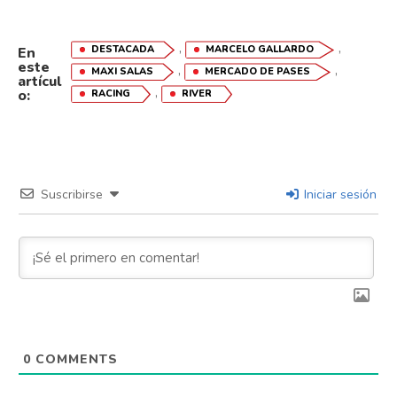
,
,
DESTACADA
MARCELO GALLARDO
En
este
,
,
MAXI SALAS
MERCADO DE PASES
artícul
,
o:
RACING
RIVER
Suscribirse
Iniciar sesión
0
COMMENTS