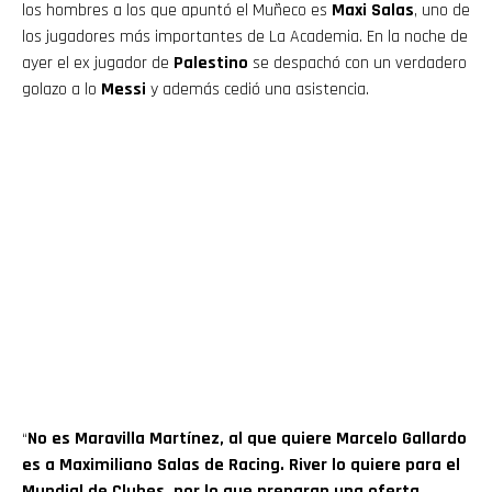
los hombres a los que apuntó el Muñeco es
Maxi Salas
, uno de
los jugadores más importantes de La Academia. En la noche de
ayer el ex jugador de
Palestino
se despachó con un verdadero
golazo a lo
Messi
y además cedió una asistencia.
“
No es Maravilla Martínez, al que quiere Marcelo Gallardo
es a Maximiliano Salas de Racing. River lo quiere para el
Mundial de Clubes, por lo que preparan una oferta