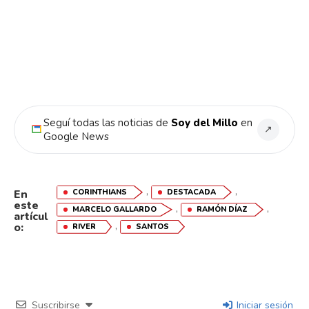
Flipboard
Reddit
Pinterest
Seguí todas las noticias de
Soy del Millo
en
↗
Google News
Whatsapp
Email
,
,
CORINTHIANS
DESTACADA
En
este
,
,
MARCELO GALLARDO
RAMÓN DÍAZ
artícul
,
o:
RIVER
SANTOS
Suscribirse
Iniciar sesión