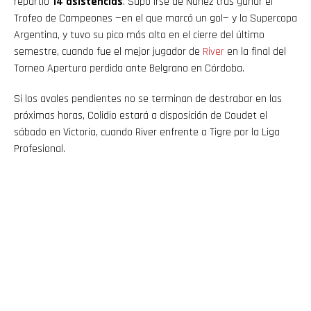
repartió
14 asistencias
. Supo irse de Núñez tras ganar el
Trofeo de Campeones —en el que marcó un gol— y la Supercopa
Argentina, y tuvo su pico más alto en el cierre del último
semestre, cuando fue el mejor jugador de
River
en la final del
Torneo Apertura perdida ante Belgrano en Córdoba.
Si los avales pendientes no se terminan de destrabar en las
próximas horas, Colidio estará a disposición de Coudet el
sábado en Victoria, cuando River enfrente a Tigre por la Liga
Profesional.