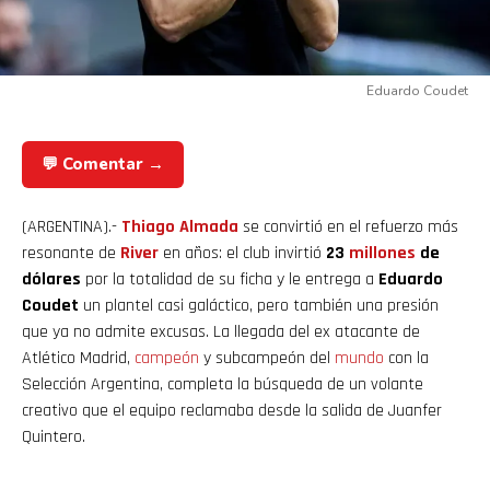
Eduardo Coudet
💬 Comentar →
(ARGENTINA).-
Thiago Almada
se convirtió en el refuerzo más
resonante de
River
en años: el club invirtió
23
millones
de
dólares
por la totalidad de su ficha y le entrega a
Eduardo
Coudet
un plantel casi galáctico, pero también una presión
que ya no admite excusas. La llegada del ex atacante de
Atlético Madrid,
campeón
y subcampeón del
mundo
con la
Selección Argentina, completa la búsqueda de un volante
creativo que el equipo reclamaba desde la salida de Juanfer
Quintero.