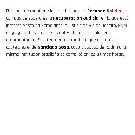
El freno que mantiene la transferencia de
Facundo
Colidio
en
compás de espera es la
Recuperación Judicial
en la que está
inmerso Vasco da Gama ante la justicia de Río de Janeiro.
River
exige garantías financieras antes de firmar cualquier
documentación. El antecedente inmediato que alimenta la
cautela es el de
Santiago Sosa
, cuyo traspaso de Racing a la
misma institución brasileña se complicó en las últimas horas.