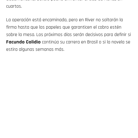
cuartos.
La operación está encaminada, pero en River no soltarán la
firma hasta que los papeles que garanticen el cobro estén
sobre la mesa. Los próximos días serán decisivos para definir si
Facundo Colidio
continúa su carrera en Brasil o si la novela se
estira algunas semanas más.