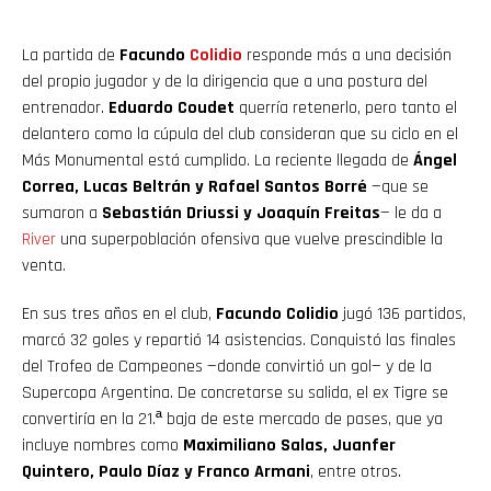
La partida de
Facundo
Colidio
responde más a una decisión
del propio jugador y de la dirigencia que a una postura del
entrenador.
Eduardo Coudet
querría retenerlo, pero tanto el
delantero como la cúpula del club consideran que su ciclo en el
Más Monumental está cumplido. La reciente llegada de
Ángel
Correa, Lucas Beltrán y Rafael Santos Borré
—que se
sumaron a
Sebastián Driussi y Joaquín Freitas
— le da a
River
una superpoblación ofensiva que vuelve prescindible la
venta.
En sus tres años en el club,
Facundo Colidio
jugó 136 partidos,
marcó 32 goles y repartió 14 asistencias. Conquistó las finales
del Trofeo de Campeones —donde convirtió un gol— y de la
Supercopa Argentina. De concretarse su salida, el ex Tigre se
convertiría en la 21.ª baja de este mercado de pases, que ya
incluye nombres como
Maximiliano Salas, Juanfer
Quintero, Paulo Díaz y Franco Armani
, entre otros.