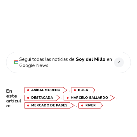
Flipboard
Reddit
Pinterest
Whatsapp
Seguí todas las noticias de
Soy del Millo
en
↗
Google News
Email
,
,
ANÍBAL MORENO
BOCA
En
este
,
,
DESTACADA
MARCELO GALLARDO
artícul
,
o:
MERCADO DE PASES
RIVER