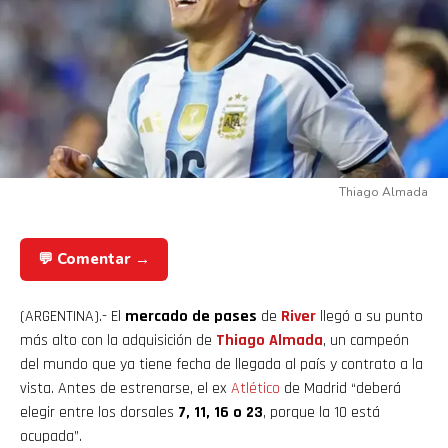
Thiago Almada
💬 Comentar →
(ARGENTINA).- El
mercado de pases
de
River
llegó a su punto
más alto con la adquisición de
Thiago Almada
, un campeón
del mundo que ya tiene fecha de llegada al país y contrato a la
vista. Antes de estrenarse, el ex
Atlético
de Madrid “deberá
elegir entre los dorsales
7, 11, 16 o 23
, porque la 10 está
ocupada”.