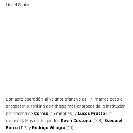
Lionel Scaloni.
Con esta operación, el volante ofensivo de 1,71 metros pasó a
encabezar el ranking de fichajes más onerosos de la institución,
por encima de
Correa
(15 millones) y
Lucas Pratto
(14
millones). Más atrás quedan
Kevin Castaño
(13,8),
Esequiel
Barco
(11,7) y
Rodrigo Villagra
(10).