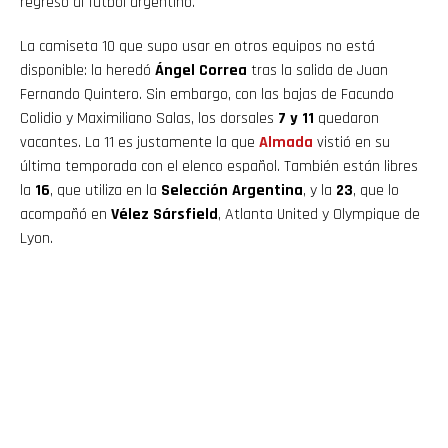
regreso al fútbol argentino.
La camiseta 10 que supo usar en otros equipos no está
disponible: la heredó
Ángel Correa
tras la salida de Juan
Fernando Quintero. Sin embargo, con las bajas de Facundo
Colidio y Maximiliano Salas, los dorsales
7 y 11
quedaron
vacantes. La 11 es justamente la que
Almada
vistió en su
última temporada con el elenco español. También están libres
la
16
, que utiliza en la
Selección Argentina
, y la
23
, que lo
acompañó en
Vélez Sársfield
, Atlanta United y Olympique de
Lyon.