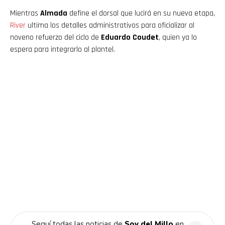
Mientras
Almada
define el dorsal que lucirá en su nueva etapa,
River
ultima los detalles administrativos para oficializar al
noveno refuerzo del ciclo de
Eduardo Coudet
, quien ya lo
espera para integrarlo al plantel.
Seguí todas las noticias de
Soy del Millo
en