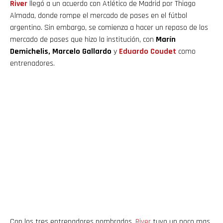
River
llegó a un acuerdo con Atlético de Madrid por Thiago
Almada, donde rompe el mercado de pases en el fútbol
argentino. Sin embargo, se comienza a hacer un repaso de los
mercado de pases que hizo la institución, con
Marín
Demichelis, Marcelo Gallardo
y
Eduardo Coudet
como
entrenadores.
Con los tres entrenadores nombrados,
River
tuvo un poco mas