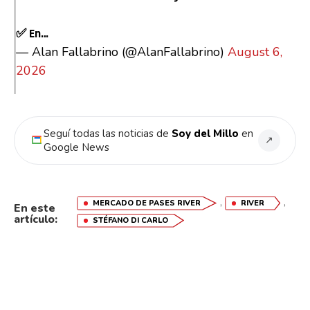
✅ En…
— Alan Fallabrino (@AlanFallabrino)
August 6,
2026
Seguí todas las noticias de
Soy del Millo
en
↗
Google News
,
,
MERCADO DE PASES RIVER
RIVER
En este
artículo:
STÉFANO DI CARLO