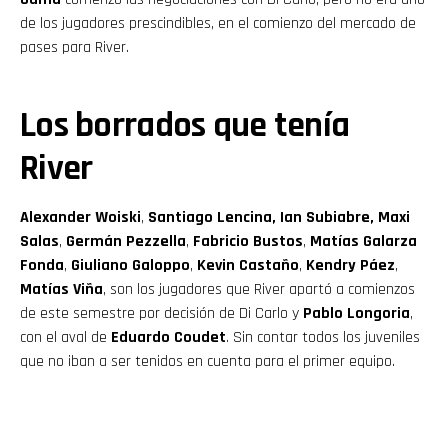
de los jugadores prescindibles, en el comienzo del mercado de
pases para River.
Los borrados que tenía
River
Alexander Woiski
,
Santiago Lencina, Ian Subiabre, Maxi
Salas
,
Germán Pezzella
,
Fabricio Bustos
,
Matías Galarza
Fonda
,
Giuliano Galoppo
,
Kevin Castaño
,
Kendry Páez
,
Matías Viña
, son los jugadores que River apartó a comienzos
de este semestre por decisión de Di Carlo y
Pablo Longoria
,
con el aval de
Eduardo Coudet
. Sin contar todos los juveniles
que no iban a ser tenidos en cuenta para el primer equipo.