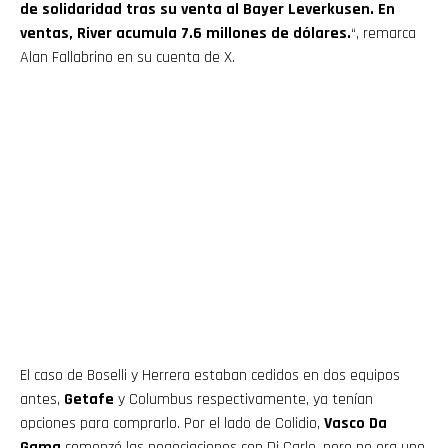
de solidaridad tras su venta al Bayer Leverkusen. En
ventas, River acumula 7.6 millones de dólares.
“, remarca
Alan Fallabrino en su cuenta de X.
El caso de Boselli y Herrera estaban cedidos en dos equipos
antes,
Getafe
y Columbus respectivamente, ya tenían
opciones para comprarlo. Por el lado de Colidio,
Vasco Da
Gama
comenzó las negociaciones con Di Carlo, pero no era uno