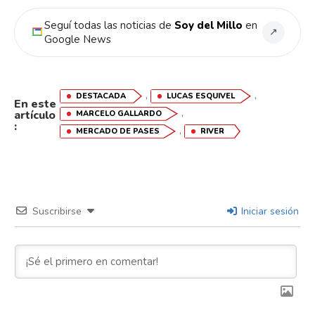
Whatsapp
Seguí todas las noticias de
Soy del Millo
en
↗
Google News
Email
,
,
DESTACADA
LUCAS ESQUIVEL
En este
,
artículo
MARCELO GALLARDO
:
,
MERCADO DE PASES
RIVER
Suscribirse
Iniciar sesión