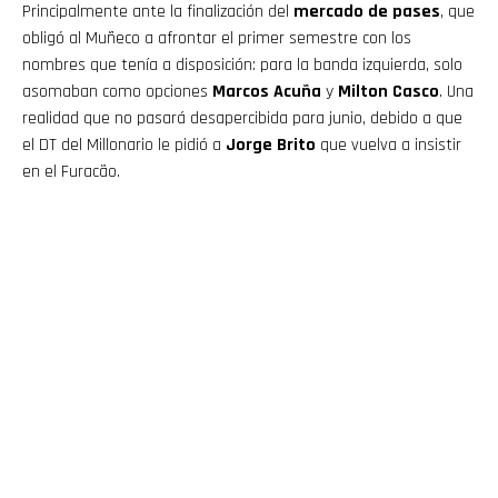
Principalmente ante la finalización del
mercado de pases
, que
obligó al Muñeco a afrontar el primer semestre con los
nombres que tenía a disposición: para la banda izquierda, solo
asomaban como opciones
Marcos Acuña
y
Milton Casco
. Una
realidad que no pasará desapercibida para junio, debido a que
el DT del Millonario le pidió a
Jorge Brito
que vuelva a insistir
en el Furacão.