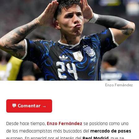
Enzo Fernández
💬 Comentar →
Desde hace tiempo,
Enzo Fernández
se posiciona como uno
de los mediocampistas más buscados del
mercado de pases
europeo. En especial por el interés del
Real Madrid
, que se