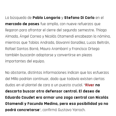
La búsqueda de
Pablo Longoria
y
Stefano Di Carlo
en el
mercado de pases
fue amplia, con nueve refuerzos que
llegaron para afrontar el cierre del segundo semestre. Thiago
Almada, Ángel Correa y Nicolás Otamendi encabezan la nómina,
mientras que Tobías Andrada, Giovanni González, Lucas Beltrán,
Rafael Santos Borré, Mauro Arambarri y Francisco Ortega
también buscarán adaptarse y convertirse en piezas
importantes del equipo.
No obstante, distintas informaciones indican que los esfuerzos
del Millo podrían continuar, dado que todavía existen ciertas
dudas en el plantel de cara a un puesto crucial. “
River
no
descarta buscar otro defensor central. El deseo de
Eduardo Coudet era armar una zaga central con Nicolás
Otamendi y Facundo Medina, pero esa posibilidad ya no
podrá concretarse
“, confirmó Gustavo Yarroch.