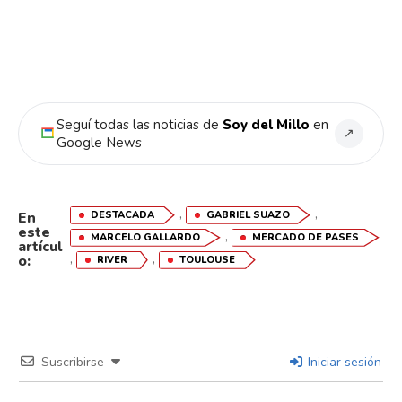
Whatsapp
Email
Seguí todas las noticias de
Soy del Millo
en
↗
Google News
,
,
DESTACADA
GABRIEL SUAZO
En
este
,
MARCELO GALLARDO
MERCADO DE PASES
artícul
,
,
o:
RIVER
TOULOUSE
Suscribirse
Iniciar sesión