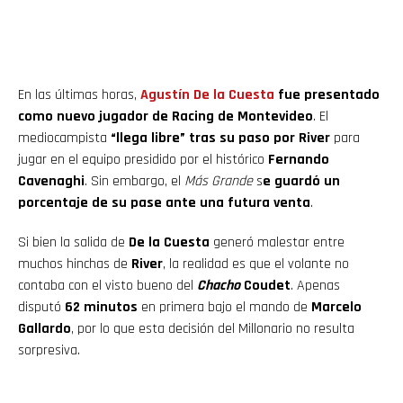
En las últimas horas,
Agustín De la Cuesta
fue presentado
como nuevo jugador de Racing de Montevideo
. El
mediocampista
“llega libre” tras su paso por River
para
jugar en el equipo presidido por el histórico
Fernando
Cavenaghi
. Sin embargo, el
Más Grande
s
e guardó un
porcentaje de su pase ante una futura venta
.
Si bien la salida de
De la Cuesta
generó malestar entre
muchos hinchas de
River
, la realidad es que el volante no
contaba con el visto bueno del
Chacho
Coudet
. Apenas
disputó
62 minutos
en primera bajo el mando de
Marcelo
Gallardo
, por lo que esta decisión del Millonario no resulta
sorpresiva.