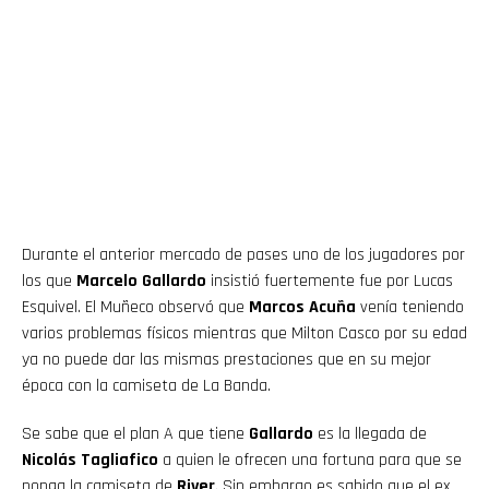
Durante el anterior mercado de pases uno de los jugadores por
los que
Marcelo Gallardo
insistió fuertemente fue por Lucas
Esquivel. El Muñeco observó que
Marcos Acuña
venía teniendo
varios problemas físicos mientras que Milton Casco por su edad
ya no puede dar las mismas prestaciones que en su mejor
época con la camiseta de La Banda.
Se sabe que el plan A que tiene
Gallardo
es la llegada de
Nicolás Tagliafico
a quien le ofrecen una fortuna para que se
ponga la camiseta de
River
. Sin embargo es sabido que el ex