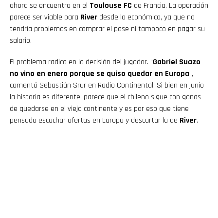
ahora se encuentra en el
Toulouse FC
de Francia. La operación
parece ser viable para
River
desde lo económico, ya que no
tendría problemas en comprar el pase ni tampoco en pagar su
salario.
El problema radica en la decisión del jugador. “
Gabriel Suazo
no vino en enero porque se quiso quedar en Europa
”,
comentó Sebastián Srur en Radio Continental. Si bien en junio
la historia es diferente, parece que el chileno sigue con ganas
de quedarse en el viejo continente y es por eso que tiene
pensado escuchar ofertas en Europa y descartar la de
River
.
Flipboard
Reddit
Pinterest