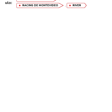
ulo:
,
RACING DE MONTEVIDEO
RIVER
Flipboard
Reddit