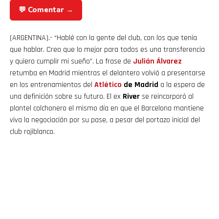
💬 Comentar →
(ARGENTINA).- “Hablé con la gente del club, con los que tenía
que hablar. Creo que lo mejor para todos es una transferencia
y quiero cumplir mi sueño”. La frase de
Julián Álvarez
retumba en Madrid mientras el delantero volvió a presentarse
en los entrenamientos del
Atlético
de Madrid
a la espera de
una definición sobre su futuro. El ex
River
se reincorporó al
plantel colchonero el mismo día en que el Barcelona mantiene
viva la negociación por su pase, a pesar del portazo inicial del
club rojiblanco.