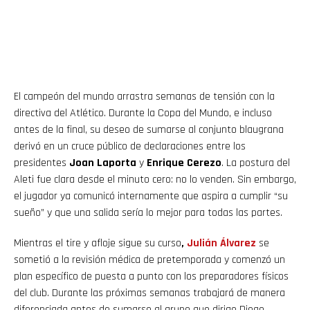
El campeón del mundo arrastra semanas de tensión con la
directiva del Atlético. Durante la Copa del Mundo, e incluso
antes de la final, su deseo de sumarse al conjunto blaugrana
derivó en un cruce público de declaraciones entre los
presidentes
Joan Laporta
y
Enrique Cerezo
. La postura del
Aleti fue clara desde el minuto cero: no lo venden. Sin embargo,
el jugador ya comunicó internamente que aspira a cumplir “su
sueño” y que una salida sería lo mejor para todas las partes.
Mientras el tire y afloje sigue su curso
,
Julián
Álvarez
se
sometió a la revisión médica de pretemporada y comenzó un
plan específico de puesta a punto con los preparadores físicos
del club. Durante las próximas semanas trabajará de manera
diferenciada antes de sumarse al grupo que dirige Diego