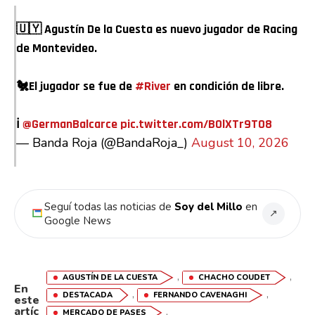
🇺🇾 Agustín De la Cuesta es nuevo jugador de Racing
de Montevideo.
🐔El jugador se fue de
#River
en condición de libre.
ℹ
@GermanBalcarce
pic.twitter.com/B0lXTr9T08
— Banda Roja (@BandaRoja_)
August 10, 2026
Seguí todas las noticias de
Soy del Millo
en
↗
Google News
,
,
AGUSTÍN DE LA CUESTA
CHACHO COUDET
En
,
,
DESTACADA
FERNANDO CAVENAGHI
este
artíc
,
MERCADO DE PASES