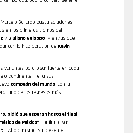
la temporada, podría convertirse en el
Marcelo Gallardo busca soluciones
os en los primeros tramos del
ez
y
Giuliano Galoppo
. Mientras que,
ar con la incorporación de
Kevin
 variantes para pisar fuerte en cada
ejo Continente. Fiel a sus
nuevo
campeón del mundo
, con la
lerar uno de los regresos más
ro, pidió que esperan hasta el final
América de México
“, confirmó Iván
l ‘5’. Ahora mismo, su presente