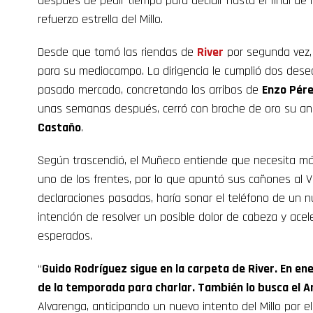
después de pedir tiempo para decidir hasta el final de 
refuerzo estrella del Millo.
Desde que tomó las riendas de
River
por segunda vez, 
para su mediocampo. La dirigencia le cumplió dos dese
pasado mercado, concretando los arribos de
Enzo Pér
unas semanas después, cerró con broche de oro su and
Castaño
.
Según trascendió, el Muñeco entiende que necesita más
uno de los frentes, por lo que apuntó sus cañones al Vi
declaraciones pasadas, haría sonar el teléfono de un 
intención de resolver un posible dolor de cabeza y ace
esperados.
“
Guido Rodríguez sigue en la carpeta de River. En ene
de la temporada para charlar. También lo busca el 
Alvarenga, anticipando un nuevo intento del Millo por e