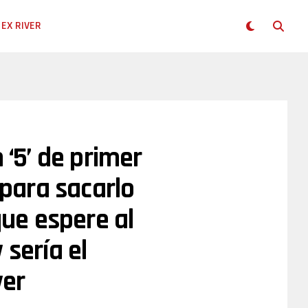
EX RIVER
 ‘5’ de primer
 para sacarlo
que espere al
 sería el
ver