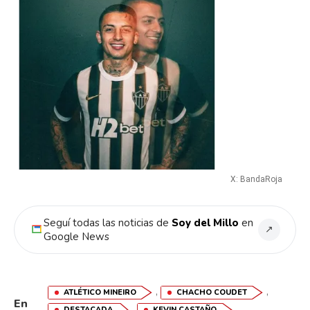
X: BandaRoja
Seguí todas las noticias de
Soy del Millo
en
↗
Google News
,
,
ATLÉTICO MINEIRO
CHACHO COUDET
En
,
,
DESTACADA
KEVIN CASTAÑO