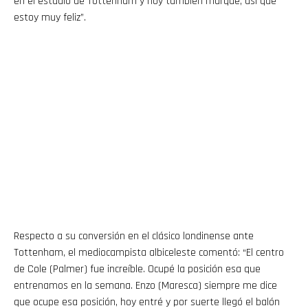
en el estadio de Tottenham y hoy también marqué, así que
estoy muy feliz”.
Respecto a su conversión en el clásico londinense ante
Tottenham, el mediocampista albiceleste comentó: “El centro
de Cole (Palmer) fue increíble. Ocupé la posición esa que
entrenamos en la semana. Enzo (Maresca) siempre me dice
que ocupe esa posición, hoy entré y por suerte llegó el balón