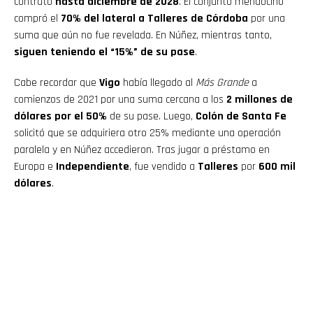
contrato
hasta diciembre de 2028
. El conjunto mendocino
compró el
70% del lateral a Talleres de Córdoba
por una
suma que aún no fue revelada. En Núñez, mientras tanto,
siguen teniendo el “15%” de su pase
.
Cabe recordar que
Vigo
había llegado al
Más Grande
a
comienzos de 2021 por una suma cercana a los
2 millones de
dólares por el 50%
de su pase. Luego,
Colón de Santa Fe
solicitó que se adquiriera otro 25% mediante una operación
paralela y en Núñez accedieron. Tras jugar a préstamo en
Europa e
Independiente
, fue vendido a
Talleres
por
600 mil
dólares
.