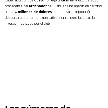
Cabe recordar que
Castaño
llegó a
River
en marzo de 2025
procedente del
Krasnodar
de Rusia, en una operación cercana
a los
14 millones de dólares
. Aunque su incorporación
despertó una enorme expectativa, nunca logró justificar la
inversión realizada por el club.