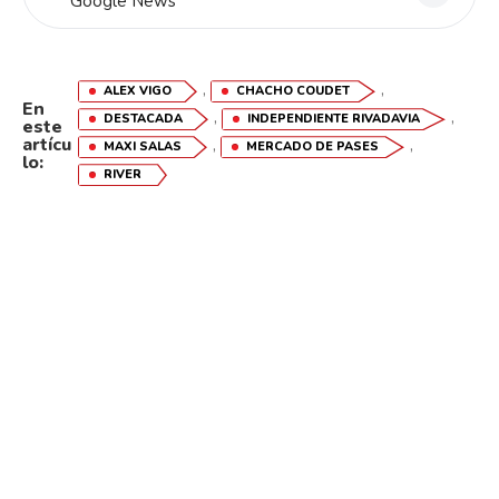
Google News
,
,
ALEX VIGO
CHACHO COUDET
En
,
,
DESTACADA
INDEPENDIENTE RIVADAVIA
este
artícu
,
,
MAXI SALAS
MERCADO DE PASES
lo:
RIVER