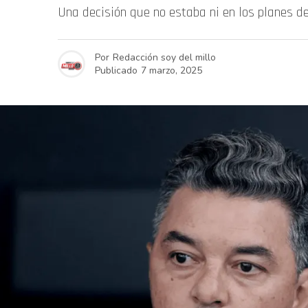
Una decisión que no estaba ni en los planes de
Por
Redacción soy del millo
Publicado
7 marzo, 2025