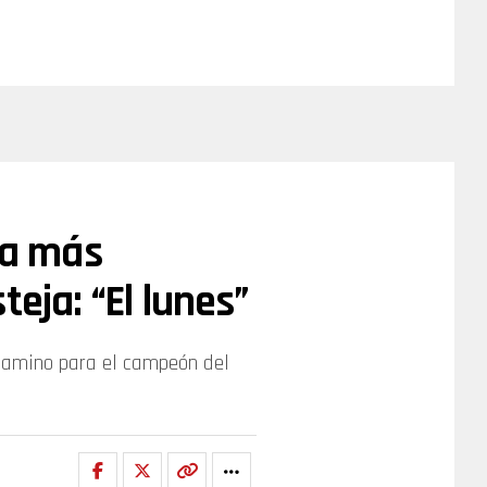
ia más
teja: “El lunes”
l camino para el campeón del