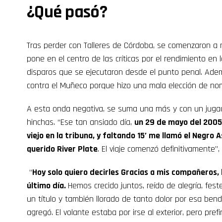
¿Qué pasó?
Tras perder con Talleres de Córdoba, se comenzaron a 
pone en el centro de las críticas por el rendimiento en 
disparos que se ejecutaron desde el punto penal. Ade
contra el Muñeco porque hizo una mala elección de n
A esta onda negativa, se suma una más y con un juga
hinchas. “Ese tan ansiado día,
un 29 de mayo del 2005,
viejo en la tribuna, y faltando 15’ me llamó el Negro
querido River Plate
. El viaje comenzó definitivamente”
“
Hoy solo quiero decirles Gracias a mis compañeros, l
último día.
Hemos crecido juntos, reído de alegría, fest
un título y también llorado de tanto dolor por esa bend
agregó. El volante estaba por irse al exterior, pero prefi