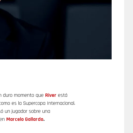
 un duro momento que
River
está
como es la Supercopa Internacional.
só un jugador sobre una
 en
Marcelo Gallardo
.