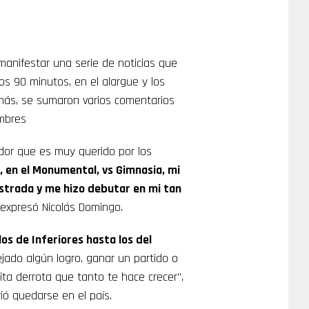
manifestar una serie de noticias que
los 90 minutos, en el alargue y los
más, se sumaron varios comentarios
ombres
dor que es muy querido por los
 en el Monumental, vs Gimnasia, mi
 Astrada y me hizo debutar en mi tan
, expresó Nicolás Domingo.
os de Inferiores hasta los del
ejado algún logro, ganar un partido o
ita derrota que tanto te hace crecer”,
rió quedarse en el país.