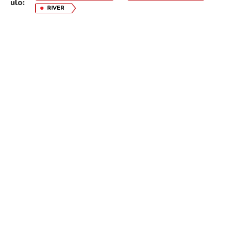
ulo:
RIVER