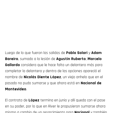
Luego de lo que fueron las salidas de
Pablo Solari
y
Adam
Bareiro
, sumado a la lesión de
Agustín Ruberto
,
Marcelo
Gallardo
considera que le hace falta un delantero más para
completar la delantera y dentro de las opciones apareció el
nombre de
Nicolás Diente López
, un viejo anhelo que en el
pasado no pudo sumarse y que ahora está en
Nacional de
Montevideo
.
El contrato de
López
termina en junio y allí queda con el pase
en su poder, por lo que en River le propusieron sumarse ahora
mismo a cambio de un resarcimiento para
Nacional
y también