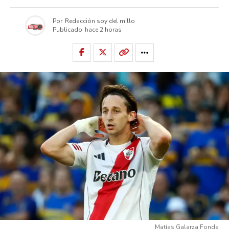
Por
Redacción soy del millo
Publicado
hace 2 horas
Matías Galarza Fonda