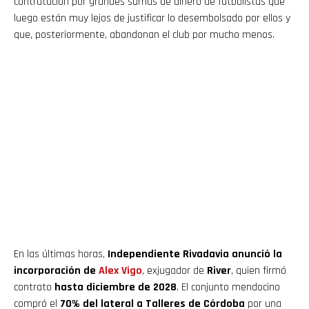
contratación por grandes sumas de dinero de futbolistas que
luego están muy lejos de justificar lo desembolsado por ellos y
que, posteriormente, abandonan el club por mucho menos.
En las últimas horas,
Independiente Rivadavia anunció la
incorporación de
Alex Vigo
, exjugador de
River
, quien firmó
contrato
hasta diciembre de 2028
. El conjunto mendocino
compró el
70% del lateral a Talleres de Córdoba
por una