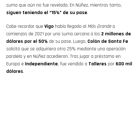
suma que aún no fue revelada. En Núñez, mientras tanto,
siguen teniendo el “15%” de su pase
.
Cabe recordar que
Vigo
había llegado al
Más Grande
a
comienzos de 2021 por una suma cercana a los
2 millones de
dólares por el 50%
de su pase. Luego,
Colón de Santa Fe
solicitó que se adquiriera otro 25% mediante una operación
paralela y en Núñez accedieron. Tras jugar a préstamo en
Europa e
Independiente
, fue vendido a
Talleres
por
600 mil
dólares
.