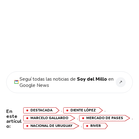
Seguí todas las noticias de
Soy del Millo
en
↗
Google News
,
,
DESTACADA
DIENTE LÓPEZ
En
este
,
,
MARCELO GALLARDO
MERCADO DE PASES
artícul
,
o:
NACIONAL DE URUGUAY
RIVER
Flipboard