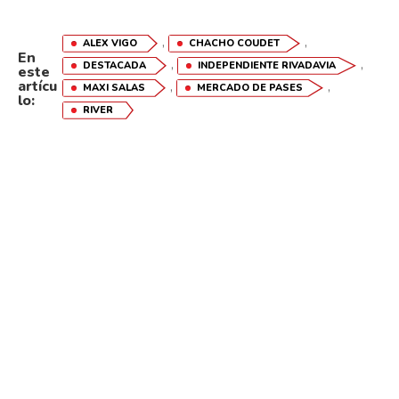
,
,
ALEX VIGO
CHACHO COUDET
En
,
,
DESTACADA
INDEPENDIENTE RIVADAVIA
este
artícu
,
,
MAXI SALAS
MERCADO DE PASES
lo:
RIVER