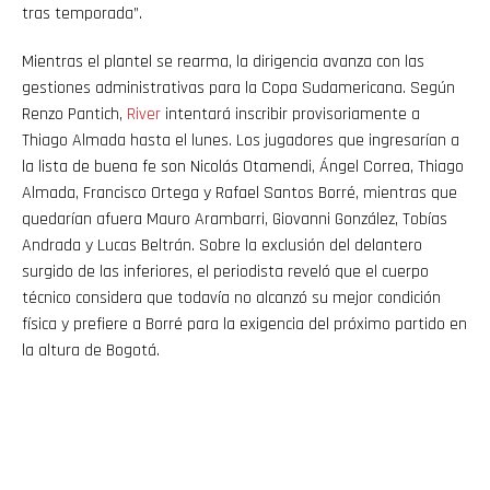
tras temporada”.
Mientras el plantel se rearma, la dirigencia avanza con las
gestiones administrativas para la Copa Sudamericana. Según
Renzo Pantich,
River
intentará inscribir provisoriamente a
Thiago Almada hasta el lunes. Los jugadores que ingresarían a
la lista de buena fe son Nicolás Otamendi, Ángel Correa, Thiago
Almada, Francisco Ortega y Rafael Santos Borré, mientras que
quedarían afuera Mauro Arambarri, Giovanni González, Tobías
Andrada y Lucas Beltrán. Sobre la exclusión del delantero
surgido de las inferiores, el periodista reveló que el cuerpo
técnico considera que todavía no alcanzó su mejor condición
física y prefiere a Borré para la exigencia del próximo partido en
la altura de Bogotá.