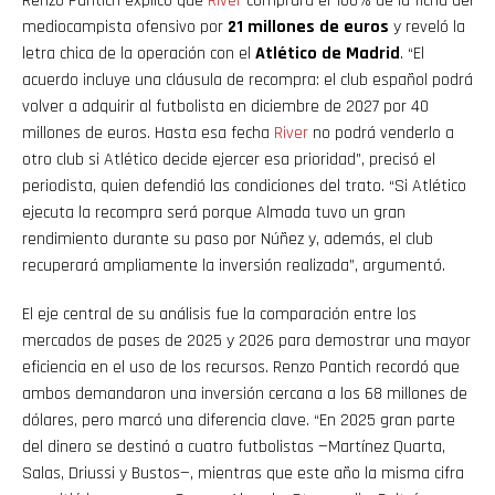
Renzo Pantich explicó que
River
comprará el 100% de la ficha del
mediocampista ofensivo por
21 millones de euros
y reveló la
letra chica de la operación con el
Atlético de Madrid
. “El
acuerdo incluye una cláusula de recompra: el club español podrá
volver a adquirir al futbolista en diciembre de 2027 por 40
millones de euros. Hasta esa fecha
River
no podrá venderlo a
otro club si Atlético decide ejercer esa prioridad”, precisó el
periodista, quien defendió las condiciones del trato. “Si Atlético
ejecuta la recompra será porque Almada tuvo un gran
rendimiento durante su paso por Núñez y, además, el club
recuperará ampliamente la inversión realizada”, argumentó.
El eje central de su análisis fue la comparación entre los
mercados de pases de 2025 y 2026 para demostrar una mayor
eficiencia en el uso de los recursos. Renzo Pantich recordó que
ambos demandaron una inversión cercana a los 68 millones de
dólares, pero marcó una diferencia clave. “En 2025 gran parte
del dinero se destinó a cuatro futbolistas —Martínez Quarta,
Salas, Driussi y Bustos—, mientras que este año la misma cifra