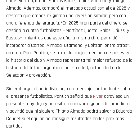
Lucas Beltrán, Rafael Santos Borré, Tobías Andrada y Thiago
Almada. Además, comparó el mercado actual con el de 2025 y
destacó que ambos exigieron una inversión similar, pero con
una diferencia de jerarquía. “En 2025 gran parte del dinero se
destinó a cuatro futbolistas —Martínez Quarta, Salas, Driussi y
Bustos—, mientras que este año la misma cifra permitió
incorporar a Correa, Almada, Otamendi y Beltrán, entre otros”,
recordó. Para Pantich, se trata del mejor mercado de pases en
la historia del club y Almada representa “el mejor refuerzo de la
historia del fútbol argentino” por su edad, actualidad en la
Selección y proyección.
Sin embargo, el periodista bajó un mensaje contundente sobre
el presente futbolístico. Pantich señaló que
River
atraviesa un
presente muy flojo y necesita comenzar a ganar de inmediato,
y advirtió que ni siquiera Thiago Almada podrá salvar a Eduardo
Coudet si el equipo no consigue resultados en los próximos
partidos.