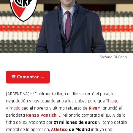
Flipboard
Reddit
Stefano Di Carlo
Pinterest
💬 Comentar →
Whatsapp
(ARGENTINA).- “Finalmente llegó el día: se cerró el pase, la
Email
negociación y hay acuerdo entre los clubes para que
Thiago
Almada
sea el noveno y último refuerzo de
River
“, anunció el
periodista
Renzo Pantich
. El Millonario comprará el 100% de la
ficha del ex Atalanta por
21 millones de euros
y, como detalle
central de la operación,
Atlético
de Madrid
incluyó una