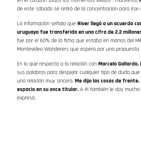
en el corazón todos los momentos vividos”, manifestó
de este sábado se retiró de la concentración para irse a
La información señala que
River llegó a un acuerdo co
uruguayo fue transferido en una cifra de 2.2 millone
fue por el 60% de la ficha que estaba en manos del Mil
Montevideo Wanderers que espera por una propuesta su
En lo que respecta a la relación con
Marcelo Gallardo, 
sus palabras para despejar cualquier tipo de duda que p
una relación muy sincera.
Me dijo las cosas de frent
espacio en su once titular.
A él también le doy mucho 
expresó.