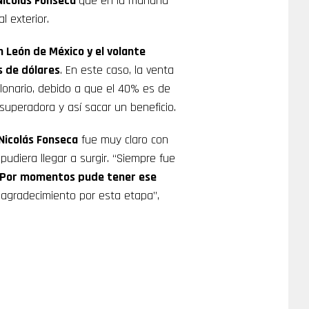
Nicolás Fonseca
que en la mañana
l exterior.
n León de México y el volante
s de dólares
. En este caso, la venta
lonario, debido a que el 40% es de
peradora y así sacar un beneficio.
Nicolás Fonseca
fue muy claro con
udiera llegar a surgir. “Siempre fue
e. Por momentos pude tener ese
agradecimiento por esta etapa”,