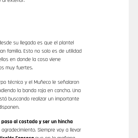
al exterior.
desde su llegada es que el plantel
 familia. Esto no solo es de utilidad
llos en donde la cosa viene
os muy fuertes.
po técnico y el Muñeco le señalaron
ndiendo la banda roja en cancha. Una
está buscando realizar un importante
disponen.
paso al costado y ser un hincha
 agradecimiento. Siempre voy a llevar