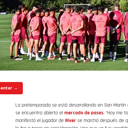
mentar →
La pretemporada se está desarrollando en San Martín 
se encuentra abierto el
mercado de pases
. “Hoy me t
manifestó el jugador de
River
se marchó después de 