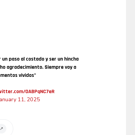
r un paso al costado y ser un hincha
ho agradecimiento. Siempre voy a
omentos vividos"
twitter.com/OABPqNC7eR
January 11, 2025
↗