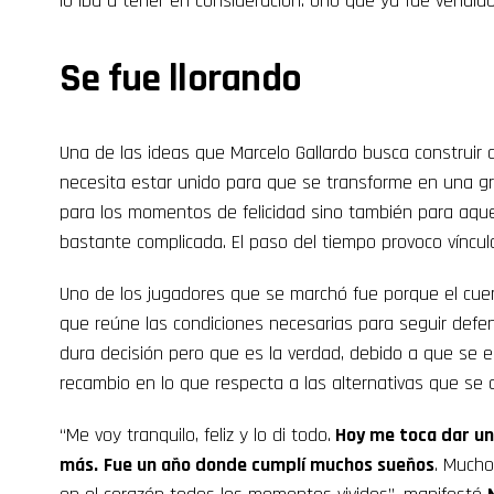
lo iba a tener en consideración. Uno que ya fue vendido 
Se fue llorando
Una de las ideas que Marcelo Gallardo busca construir 
necesita estar unido para que se transforme en una gran
para los momentos de felicidad sino también para aque
bastante complicada. El paso del tiempo provoco víncul
Uno de los jugadores que se marchó fue porque el cuer
que reúne las condiciones necesarias para seguir defe
dura decisión pero que es la verdad, debido a que se 
recambio en lo que respecta a las alternativas que se 
“Me voy tranquilo, feliz y lo di todo.
Hoy me toca dar un 
más.
Fue un año donde cumplí muchos sueños
. Mucho