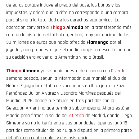
de euros porque incluye el precio del pase, los bonos y los
impuestos, y aclaró que la cifra no corresponde a una compra
parcial sino a la totalidad de los derechos económicos. La
operación convierte a
Thiago
Almada
en la transferencia más
cara en la historia del fútbol argentino, muy por encima de los
30 millones de euros que había ofrecido
Flamengo
por el
jugador, una propuesta que el mediocampista descartó porque
su decisión era volver a la Argentina y no a Brasil.
Thiago
Almada
ya se había puesto de acuerdo con
River
la
semana pasada, según la información que manejó el club de
Núñez. El jugador estaba de vacaciones en Ibiza junto a Enzo
Fernández, Julián Álvarez y Lisandro Martínez después del
Mundial 2026, donde fue titular en tres partidos con la
Selección Argentina que terminó subcampeona. Ahora está en
Madrid para firmar la salida del
Atlético
de Madrid, donde Diego
Simeone ya no lo tenía entre sus prioridades: apenas jugó 18
partidos como titular de los 40 que disputó en la primera parte
del año, con cuatro goles y dos asistencias.