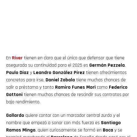
En
River
tienen en claro que el único que defensor que tiene
asegurada su continuidad para el 2025 es
Germán Pezzela
.
Paulo Díaz
y
Leandro González Pírez
tienen ofrecimientos
concretos para irse,
Daniel Zabala
tiene muchas chances de
salir a préstamo y tanto
Ramiro Funes Mori
como
Federico
Gattoni
tienen muchas chances de rescindir sus contratos por
bajo rendimiento.
Gallardo
quiere contar con un marcador central zurdo y el
nombre que empezó a sonar con más fuerza es
Santiago
Ramos Mingo
, quien curiosamente se formó en
Boca
y se