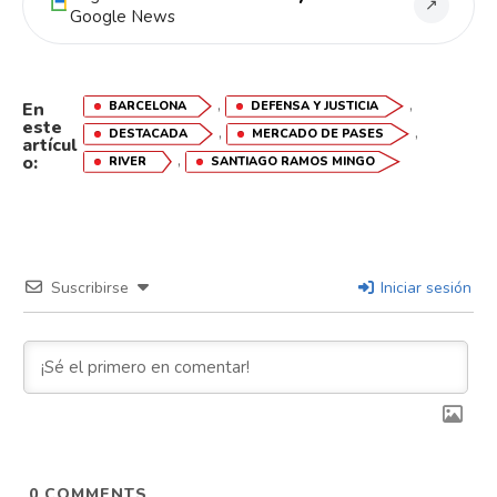
↗
Google News
,
,
BARCELONA
DEFENSA Y JUSTICIA
En
este
,
,
DESTACADA
MERCADO DE PASES
artícul
,
o:
RIVER
SANTIAGO RAMOS MINGO
Suscribirse
Iniciar sesión
0
COMMENTS