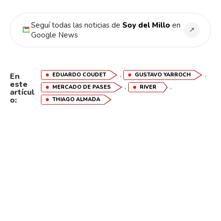
Seguí todas las noticias de
Soy del Millo
en
↗
Google News
,
,
EDUARDO COUDET
GUSTAVO YARROCH
En
este
,
,
MERCADO DE PASES
RIVER
artícul
o:
THIAGO ALMADA