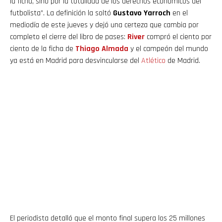
la ficha, sino por la totalidad de los derechos económicos del
futbolista”. La definición la soltó
Gustavo Yarroch
en el
mediodía de este jueves y dejó una certeza que cambia por
completo el cierre del libro de pases:
River
compró el ciento por
ciento de la ficha de
Thiago Almada
y el campeón del mundo
ya está en Madrid para desvincularse del
Atlético
de Madrid.
El periodista detalló que el monto final supera los 25 millones