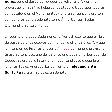
euros
, pero el deseo del jugador de volver a la Argentina
prevaleció. En 2024 ya había conquistado la Copa Libertadores
con Botafogo en el Monumental, y ahora se reencontrará con
compañeros de la Scaloneta como Ángel Correa, Nicolás
Otamendi y Gonzalo Montiel.
En cuanto a la Copa Sudamericana, Yarroch explicó que el libro
de pases para los octavos de final cierra el lunes a las 15 y que
la intención de River es anotar a
Almada
de manera provisoria.
Si eso se concreta, uno de los cinco anotados en el borrador de
Coudet saldrá de la lista y el principal candidato a dejarle el
lugar es Tobías Andrada. La ida frente a
Independiente
Santa Fe
será el miércoles en Bogotá.