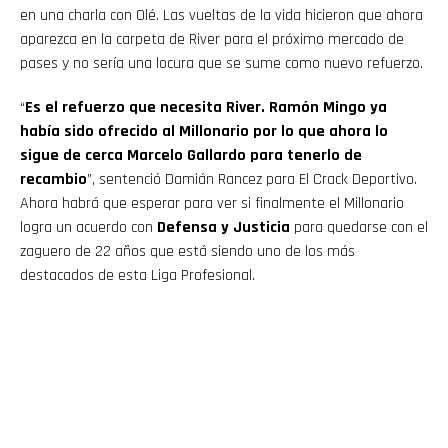
en una charla con Olé. Las vueltas de la vida hicieron que ahora
aparezca en la carpeta de River para el próximo mercado de
pases y no sería una locura que se sume como nuevo refuerzo.
“
Es el refuerzo que necesita River. Ramón Mingo ya
había sido ofrecido al Millonario por lo que ahora lo
sigue de cerca Marcelo Gallardo para tenerlo de
recambio
”, sentenció Damián Rancez para El Crack Deportivo.
Ahora habrá que esperar para ver si finalmente el Millonario
logra un acuerdo con
Defensa y Justicia
para quedarse con el
zaguero de 22 años que está siendo uno de los más
Flipboard
destacados de esta Liga Profesional.
Reddit
Pinterest
Whatsapp