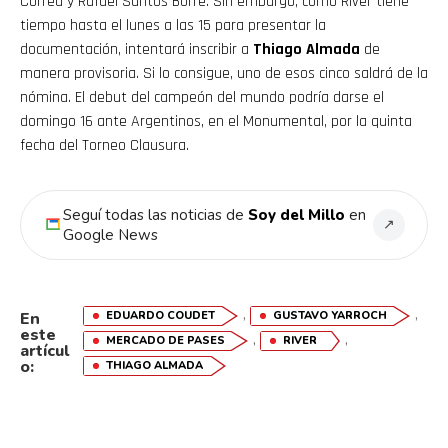
Correa y Rafael Santos Borré. Sin embargo, como River tiene
tiempo hasta el lunes a las 15 para presentar la
documentación, intentará inscribir a
Thiago Almada
de
manera provisoria. Si lo consigue, uno de esos cinco saldrá de la
nómina. El debut del campeón del mundo podría darse el
domingo 16 ante Argentinos, en el Monumental, por la quinta
fecha del Torneo Clausura.
Seguí todas las noticias de
Soy del Millo
en
↗
Google News
,
,
EDUARDO COUDET
GUSTAVO YARROCH
En
este
,
,
MERCADO DE PASES
RIVER
artícul
o:
THIAGO ALMADA