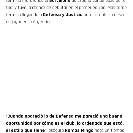
terminó marchando al
Barcelona
de España donde pasó por el
filial y tuvo la chance de debutar en el primer equipo. Más tarde
terminó llegando a
Defensa y Justicia
para cumplir su deseo
de jugar en la Argentina.
“
Cuando apareció lo de Defensa me pareció una buena
oportunidad por cómo es el club, lo ordenado que está,
el estilo que tiene
”, aseguró
Ramos Mingo
hace un tiempo