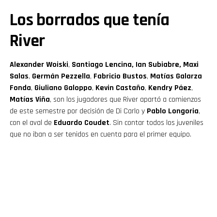
Los borrados que tenía
River
Alexander Woiski
,
Santiago Lencina, Ian Subiabre, Maxi
Salas
,
Germán Pezzella
,
Fabricio Bustos
,
Matías Galarza
Fonda
,
Giuliano Galoppo
,
Kevin Castaño
,
Kendry Páez
,
Matías Viña
, son los jugadores que River apartó a comienzos
de este semestre por decisión de Di Carlo y
Pablo Longoria
,
con el aval de
Eduardo Coudet
. Sin contar todos los juveniles
que no iban a ser tenidos en cuenta para el primer equipo.