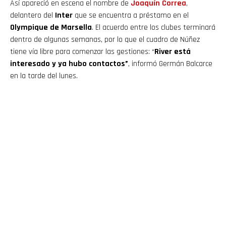
Así apareció en escena el nombre de
Joaquín Correa
,
delantero del
Inter
que se encuentra a préstamo en el
Olympique de Marsella
. El acuerdo entre los clubes terminará
dentro de algunas semanas, por lo que el cuadro de Núñez
tiene vía libre para comenzar las gestiones: “
River está
interesado y ya hubo contactos”
, informó Germán Balcarce
en la tarde del lunes.