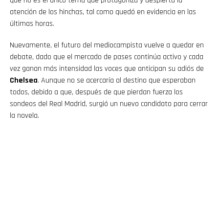
que no es el único tema que protagoniza y despierta la
atención de los hinchas, tal como quedó en evidencia en las
últimas horas.
Nuevamente, el futuro del mediocampista vuelve a quedar en
debate, dado que el mercado de pases continúa activo y cada
vez ganan más intensidad las voces que anticipan su adiós de
Chelsea
. Aunque no se acercaría al destino que esperaban
todos, debido a que, después de que pierdan fuerza los
sondeos del Real Madrid, surgió un nuevo candidato para cerrar
la novela.