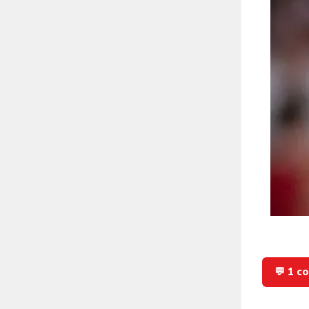
💬 1 c