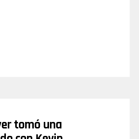
iver tomó una
odo con Kevin