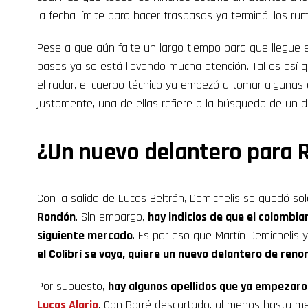
la fecha límite para hacer traspasos ya terminó, los ru
Pese a que aún falte un largo tiempo para que llegue 
pases ya se está llevando mucha atención. Tal es así 
el radar, el cuerpo técnico ya empezó a tomar algunas
justamente, una de ellas refiere a la búsqueda de un d
¿Un nuevo delantero para R
Con la salida de Lucas Beltrán, Demichelis se quedó s
Rondón
. Sin embargo,
hay indicios de que el colombian
siguiente mercado
. Es por eso que Martín Demichelis 
el Colibrí se vaya, quiere un nuevo delantero de ren
Por supuesto,
hay algunos apellidos que ya empezaron
Lucas Alario
. Con Borré descartado, al menos hasta me