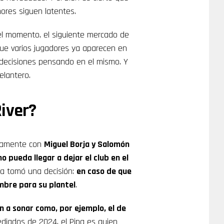
mores siguen latentes.
el momento, el siguiente mercado de
que varios jugadores ya aparecen en
 decisiones pensando en el mismo. Y
elantero.
iver?
olamente con
Miguel Borja y Salomón
o pueda llegar a dejar el club en el
ya tomó una decisión:
en caso de que
ombre para su plantel
.
 a sonar como, por ejemplo, el de
diados de 2024, el Pipa es quien