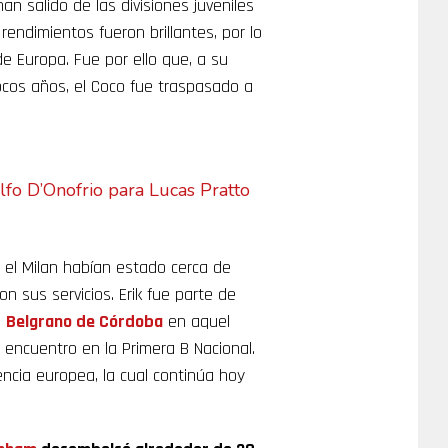
n salido de las divisiones juveniles
rendimientos fueron brillantes, por lo
 Europa. Fue por ello que, a su
ocos años, el Coco fue traspasado a
fo D’Onofrio para Lucas Pratto
 el Milan habían estado cerca de
on sus servicios. Erik fue parte de
e
Belgrano de Córdoba
en aquel
encuentro en la Primera B Nacional.
cia europea, la cual continúa hoy