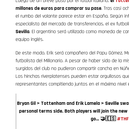
Luego de un breve paso por el fútbol italiano,
el
Totte
millones de euros para comprar su pase
. Tras casi o
el rumbo del volante parece estar en España. Según i
especialista del mercado de transferencias, el ex futbol
Sevilla
. El argentino será utilizado como moneda de cam
equipo inglés.
De este modo, Erik será compañero del Papu Gómez, 
futbolista del Millonario. A pesar de haber sido de la
surgidos del club no pudieron compartir cancha en Núñe
Los hinchas riverplatenses pueden estar orgullosos qu
representantes compitiendo juntos en el máximo nivel 
Bryan Gil > Tottenham and Erik Lamela > Seville sw
personal terms side. Both players will join the ne
go… 🤝🇪🇸
#THF