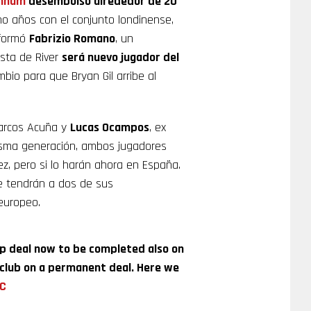
nham
desembolsó alrededor de 20
cho años con el conjunto londinense,
nformó
Fabrizio Romano
, un
ista de River
será nuevo jugador del
bio para que Bryan Gil arribe al
Marcos Acuña y
Lucas Ocampos
, ex
 misma generación, ambos jugadores
z, pero si lo harán ahora en España.
e tendrán a dos de sus
europeo.
ap deal now to be completed also on
w club on a permanent deal. Here we
C