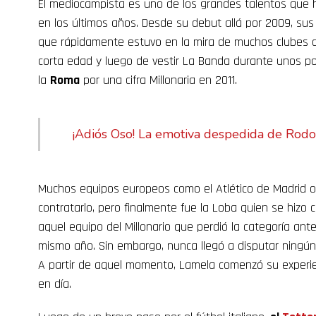
El mediocampista es uno de los grandes talentos que ha
en los últimos años. Desde su debut allá por 2009, sus 
que rápidamente estuvo en la mira de muchos clubes de
corta edad y luego de vestir La Banda durante unos p
la
Roma
por una cifra Millonaria en 2011.
¡Adiós Oso! La emotiva despedida de Rodol
Muchos equipos europeos como el Atlético de Madrid o
contratarlo, pero finalmente fue la Loba quien se hizo c
aquel equipo del Millonario que perdió la categoría ant
mismo año. Sin embargo, nunca llegó a disputar ningún 
A partir de aquel momento, Lamela comenzó su experien
en día.