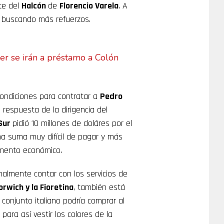
te del
Halcón
de
Florencio Varela
. A
 buscando más refuerzos.
er se irán a préstamo a Colón
condiciones para contratar a
Pedro
a respuesta de la dirigencia del
Sur
pidió 10 millones de doláres por el
una suma muy difícil de pagar y más
omento económico.
nalmente contar con los servicios de
orwich y la Fioretina
, también está
 conjunto italiano podría comprar al
, para así vestir los colores de la