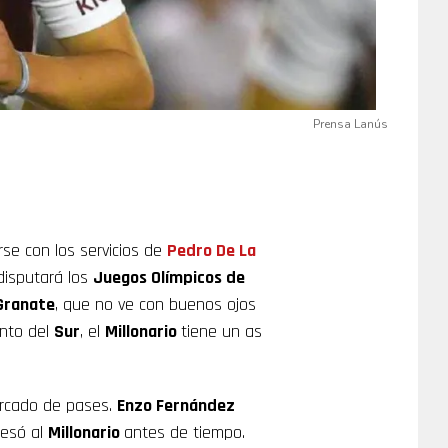
Prensa Lanús
se con los servicios de
Pedro De La
 disputará los
Juegos Olímpicos de
Granate
, que no ve con buenos ojos
unto del
Sur
, el
Millonario
tiene un as
ercado de pases.
Enzo Fernández
resó al
Millonario
antes de tiempo.