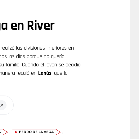
a en River
realizó las divisiones inferiores en
odos los días porque no quería
u familia. Cuando el joven se decidió
 manera recaló en
Lanús
, que lo
↗
,
,
S
PEDRO DE LA VEGA