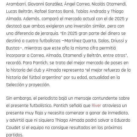
Arambarri, Giovanni González, Ángel Correa, Nicolás Otamendi,
Lucas Beltrán, Rafael Santos Borré, Tobías Andrada y Thiago
Almada. Además, comparó el mercado actual con el de 2025 y
destacó que ambos exigieron una inversión similar, pero con
una diferencia de jerarquía. “En 2025 gran parte del dinero se
destinó a cuatro futbolistas —Martínez Quarta, Salas, Driussi y
Bustos—, mientras que este año la misma cifra permitió
incorporar a Correa, Almada, Otamendi y Beltrán, entre otros”,
recordó. Para Pantich, se trata del mejor mercado de pases en
la historia del club y Almada representa “el mejor refuerzo de la
historia del fútbol argentino” por su edad, actualidad en la
Selección y proyección.
Sin embargo, el periodista bajó un mensaje contundente sobre
el presente futbolístico. Pantich señaló que
River
atraviesa un
presente muy flojo y necesita comenzar a ganar de inmediato,
y advirtió que ni siquiera Thiago Almada podrá salvar a Eduardo
Coudet si el equipo no consigue resultados en los próximos
partidos.