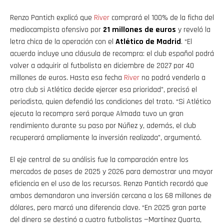
Renzo Pantich explicó que
River
comprará el 100% de la ficha del
mediocampista ofensivo por
21 millones de euros
y reveló la
letra chica de la operación con el
Atlético de Madrid
. “El
acuerdo incluye una cláusula de recompra: el club español podrá
volver a adquirir al futbolista en diciembre de 2027 por 40
millones de euros. Hasta esa fecha
River
no podrá venderlo a
otro club si Atlético decide ejercer esa prioridad”, precisó el
periodista, quien defendió las condiciones del trato. “Si Atlético
ejecuta la recompra será porque Almada tuvo un gran
rendimiento durante su paso por Núñez y, además, el club
recuperará ampliamente la inversión realizada”, argumentó.
El eje central de su análisis fue la comparación entre los
mercados de pases de 2025 y 2026 para demostrar una mayor
eficiencia en el uso de los recursos. Renzo Pantich recordó que
ambos demandaron una inversión cercana a los 68 millones de
dólares, pero marcó una diferencia clave. “En 2025 gran parte
del dinero se destinó a cuatro futbolistas —Martínez Quarta,