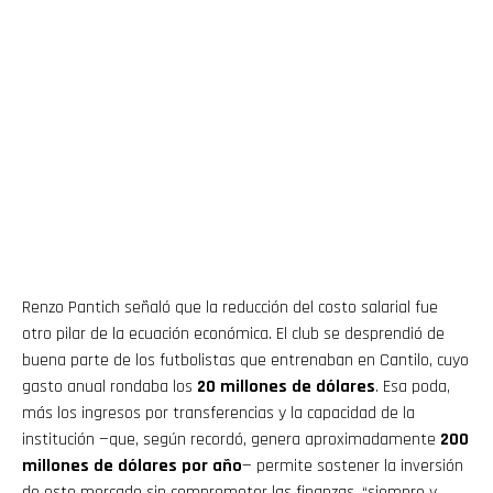
Renzo Pantich señaló que la reducción del costo salarial fue
otro pilar de la ecuación económica. El club se desprendió de
buena parte de los futbolistas que entrenaban en Cantilo, cuyo
gasto anual rondaba los
20 millones de dólares
. Esa poda,
más los ingresos por transferencias y la capacidad de la
institución —que, según recordó, genera aproximadamente
200
millones de dólares por año
— permite sostener la inversión
de este mercado sin comprometer las finanzas, “siempre y