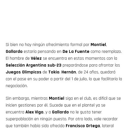
Si bien no hay ningún ofrecimiento formal por
Montiel
,
Gallardo
estaría pensando en
De La Fuente
como reemplazo.
El hombre de
Vélez
se encuentra en estos momentos con la
Selección Argentina sub-23
preparándose para afrontar los
Juegos Olímpicos
de
Tokio
.
Hernán
, de 24 años, quedará
con el pase en su poder a partir del 1 de julio, lo que facilitaría la
negociación.
Sin embargo, mientras
Montiel
siga en el club, es difícil que se
inicien gestiones por él. Sucede que en el plantel ya se
encuentra
Alex Vigo
, y a
Gallardo
no le gusta tener
superpoblación en ningún puesto. Por otro lado, vale recordar
que también había sido ofrecido
Francisco Ortega
, lateral