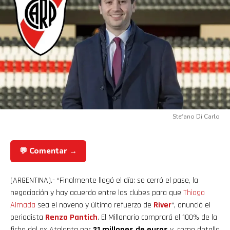
Flipboard
Reddit
Stefano Di Carlo
Pinterest
💬 Comentar →
Whatsapp
(ARGENTINA).- “Finalmente llegó el día: se cerró el pase, la
Email
negociación y hay acuerdo entre los clubes para que
Thiago
Almada
sea el noveno y último refuerzo de
River
“, anunció el
periodista
Renzo Pantich
. El Millonario comprará el 100% de la
ficha del ex Atalanta por
21 millones de euros
y, como detalle