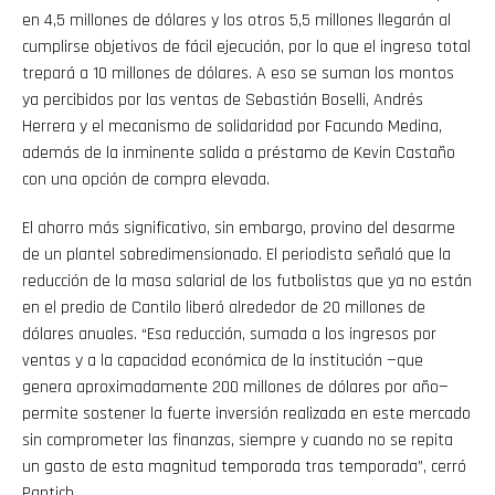
en 4,5 millones de dólares y los otros 5,5 millones llegarán al
cumplirse objetivos de fácil ejecución, por lo que el ingreso total
trepará a 10 millones de dólares. A eso se suman los montos
ya percibidos por las ventas de Sebastián Boselli, Andrés
Herrera y el mecanismo de solidaridad por Facundo Medina,
además de la inminente salida a préstamo de Kevin Castaño
con una opción de compra elevada.
El ahorro más significativo, sin embargo, provino del desarme
de un plantel sobredimensionado. El periodista señaló que la
reducción de la masa salarial de los futbolistas que ya no están
en el predio de Cantilo liberó alrededor de 20 millones de
dólares anuales. “Esa reducción, sumada a los ingresos por
ventas y a la capacidad económica de la institución —que
genera aproximadamente 200 millones de dólares por año—
permite sostener la fuerte inversión realizada en este mercado
sin comprometer las finanzas, siempre y cuando no se repita
un gasto de esta magnitud temporada tras temporada”, cerró
Pantich.