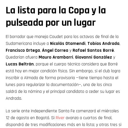
La lista para la Copa y la
pulseada por un lugar
El borrador que maneja Coudet para los octavos de final de la
Sudamericana incluye a
Nicolás Otamendi
,
Tobías Andrada
,
Francisco Ortega
,
Ángel Correa
y
Rafael Santos Borré
.
Quedarían afuera
Mauro Arambarri
,
Giovanni González
y
Lucas Beltrán
, porque el cuerpo técnico considera que Borré
está hoy en mejor condición física. Sin embargo, si el club logra
inscribir a Almada de forma provisoria —tiene tiempo hasta el
lunes para regularizar la documentación—, uno de los cinco
saldrá de la nómina y el principal candidato a ceder su lugar es
Andrada.
La serie ante Independiente Santa Fe comenzará el miércoles
12 de agosto en Bogotá. Si
River
avanza a cuartos de final,
dispondrá de tres modificaciones más en la lista; y otras tres si