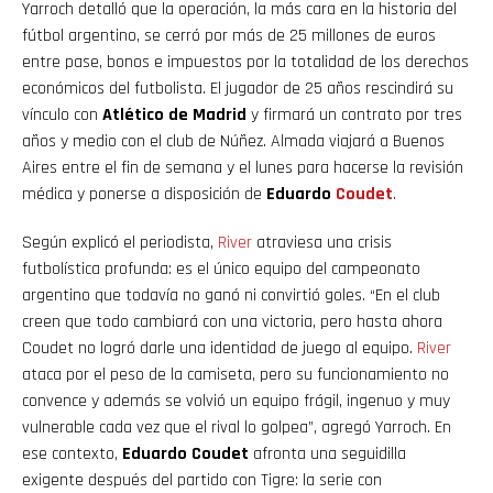
Yarroch detalló que la operación, la más cara en la historia del
fútbol argentino, se cerró por más de 25 millones de euros
entre pase, bonos e impuestos por la totalidad de los derechos
económicos del futbolista. El jugador de 25 años rescindirá su
vínculo con
Atlético de Madrid
y firmará un contrato por tres
años y medio con el club de Núñez. Almada viajará a Buenos
Aires entre el fin de semana y el lunes para hacerse la revisión
médica y ponerse a disposición de
Eduardo
Coudet
.
Según explicó el periodista,
River
atraviesa una crisis
futbolística profunda: es el único equipo del campeonato
argentino que todavía no ganó ni convirtió goles. “En el club
creen que todo cambiará con una victoria, pero hasta ahora
Coudet no logró darle una identidad de juego al equipo.
River
ataca por el peso de la camiseta, pero su funcionamiento no
convence y además se volvió un equipo frágil, ingenuo y muy
vulnerable cada vez que el rival lo golpea”, agregó Yarroch. En
ese contexto,
Eduardo Coudet
afronta una seguidilla
exigente después del partido con Tigre: la serie con