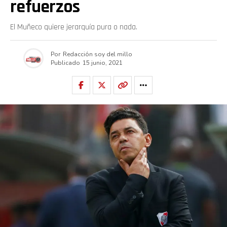
refuerzos
El Muñeco quiere jerarquía pura o nada.
Por
Redacción soy del millo
Publicado
15 junio, 2021