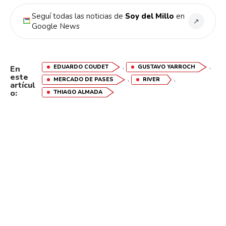
Seguí todas las noticias de
Soy del Millo
en
↗
Google News
,
,
EDUARDO COUDET
GUSTAVO YARROCH
En
este
,
,
MERCADO DE PASES
RIVER
artícul
o:
THIAGO ALMADA