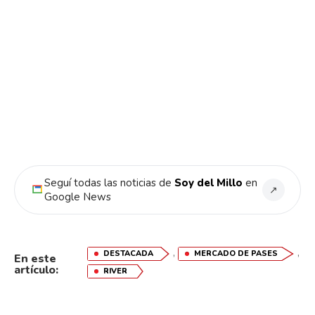
Flipboard
Reddit
Pinterest
Whatsapp
Seguí todas las noticias de
Soy del Millo
en
Email
↗
Google News
,
,
DESTACADA
MERCADO DE PASES
En este
artículo:
RIVER