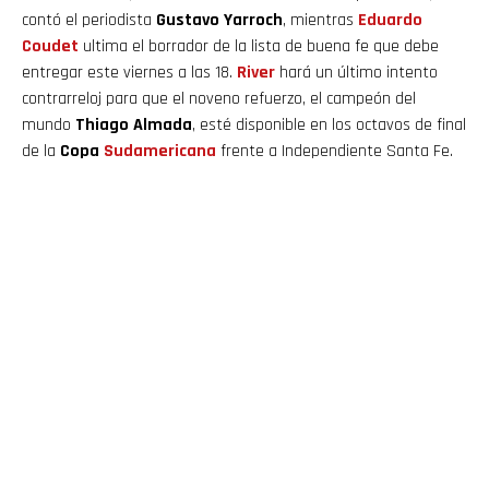
contó el periodista
Gustavo Yarroch
, mientras
Eduardo
Coudet
ultima el borrador de la lista de buena fe que debe
entregar este viernes a las 18.
River
hará un último intento
contrarreloj para que el noveno refuerzo, el campeón del
mundo
Thiago Almada
, esté disponible en los octavos de final
de la
Copa
Sudamericana
frente a Independiente Santa Fe.