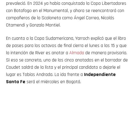
prevaleció. En 2024 ya había conquistado la Copa Libertadores
con Botafogo en el Monumental, y ahora se reencontrará con
compañeros de la Scaloneta como Ángel Correa, Nicolás
Otamendi y Gonzalo Montiel.
En cuanto a la Copa Sudamericana, Yarroch explicó que el libro
de pases para los octavos de final cierra el lunes a las 15 y que
la intención de River es anotar a
Almada
de manera provisoria.
Si eso se concreta, uno de los cinco anotados en el borrador de
Coudet saldrá de la lista y el principal candidato a dejarle el
lugar es Tobías Andrada. La ida frente a
Independiente
Santa Fe
será el miércoles en Bogotá.