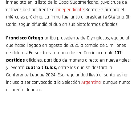
inmediato en la lista de la Copa Sudamericana, cuyo cruce de
octavos de final frente a
Independiente
Santa Fe arranca el
miércoles próximo. La firma fue junto al presidente Stéfano Di
Carlo, según difundió el club en sus plataformas oficiales.
Francisco Ortega
arriba procedente de Olympiacos, equipo al
que había llegado en agosto de 2023 a cambio de 5 millones
de dólares. En sus tres temporadas en Grecia acumuló
107
partidos
oficiales, participó de manera directa en nueve goles
y levantó
cuatro títulos
, entre los que se destaca la
Conference League 2024. Esa regularidad llevó al santafesino
incluso a ser convocado a la Selección
Argentina
, aunque nunca
alcanzó a debutar.