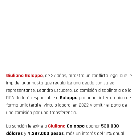
Giuliano
Galoppo
, de 27 años, arrastra un conflicto legal que le
impide jugar hasta que regularice una deuda con su ex
representante, Leandro Escudero. La comisión disciplinaria de la
FIFA declaró responsable a
Galoppo
por haber interrumpido de
forma unilateral el vínculo laboral en 2022 y omitir el pago de
una comisión por una transferencia.
La sanción le exige a
Giuliano
Galoppo
abonar
530.000
dólares
y
4.387.000 pesos
, más un interés del 12% anual