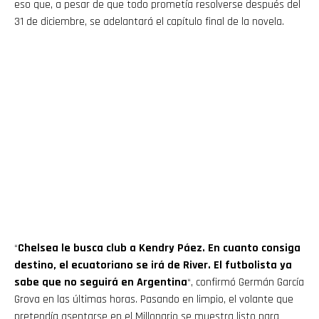
eso que, a pesar de que todo prometía resolverse después del
31 de diciembre, se adelantará el capítulo final de la novela.
“
Chelsea le busca club a Kendry Páez. En cuanto consiga
destino, el ecuatoriano se irá de River. El futbolista ya
sabe que no seguirá en Argentina
“, confirmó Germán García
Grova en las últimas horas. Pasando en limpio, el volante que
pretendía asentarse en el Millonario se muestra listo para