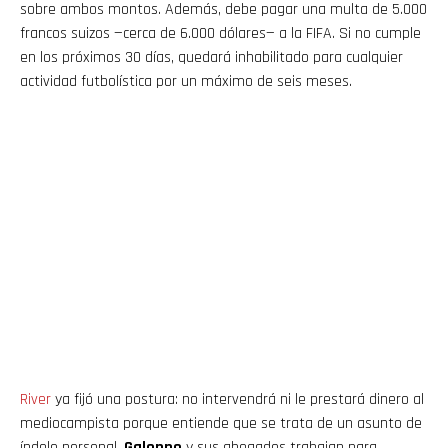
sobre ambos montos. Además, debe pagar una multa de 5.000
francos suizos —cerca de 6.000 dólares— a la FIFA. Si no cumple
en los próximos 30 días, quedará inhabilitado para cualquier
actividad futbolística por un máximo de seis meses.
River
ya fijó una postura: no intervendrá ni le prestará dinero al
mediocampista porque entiende que se trata de un asunto de
índole personal.
Galoppo
y sus abogados trabajan para