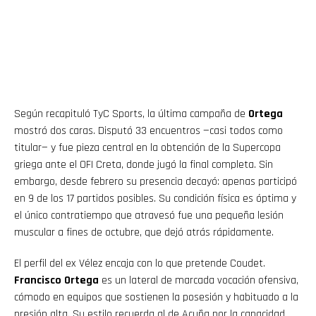
Según recapituló TyC Sports, la última campaña de
Ortega
mostró dos caras. Disputó 33 encuentros —casi todos como
titular— y fue pieza central en la obtención de la Supercopa
griega ante el OFI Creta, donde jugó la final completa. Sin
embargo, desde febrero su presencia decayó: apenas participó
en 9 de los 17 partidos posibles. Su condición física es óptima y
el único contratiempo que atravesó fue una pequeña lesión
muscular a fines de octubre, que dejó atrás rápidamente.
El perfil del ex Vélez encaja con lo que pretende Coudet.
Francisco Ortega
es un lateral de marcada vocación ofensiva,
cómodo en equipos que sostienen la posesión y habituado a la
presión alta. Su estilo recuerda al de Acuña por la capacidad