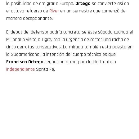
la posibilidad de emigrar a Europa.
Ortega
se convierte así en
el octavo refuerzo de
River
en un semestre que comenzó de
manera decepcionante.
El debut del defensor podría concretarse este sábado cuando el
Millonario visite a Tigre, con la urgencia de cortar una racha de
cinco derrotas consecutivas. La mirada también está puesta en
la Sudamericana: la intención del cuerpo técnico es que
Francisco Ortega
llegue con ritmo para la ida frente a
Independiente
Santa Fe.