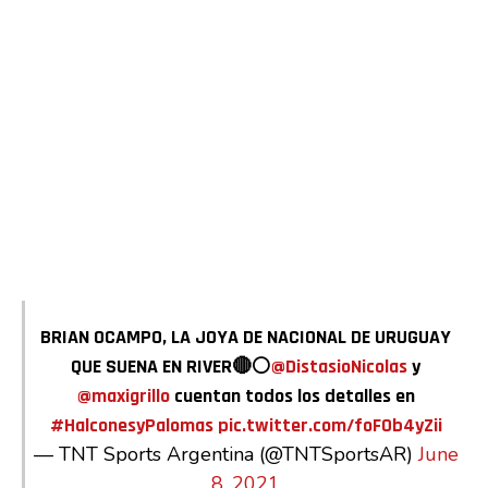
Flipboard
Reddit
Pinterest
Whatsapp
BRIAN OCAMPO, LA JOYA DE NACIONAL DE URUGUAY
QUE SUENA EN RIVER🔴⚪
@DistasioNicolas
y
Email
@maxigrillo
cuentan todos los detalles en
#HalconesyPalomas
pic.twitter.com/foF0b4yZii
— TNT Sports Argentina (@TNTSportsAR)
June
8, 2021