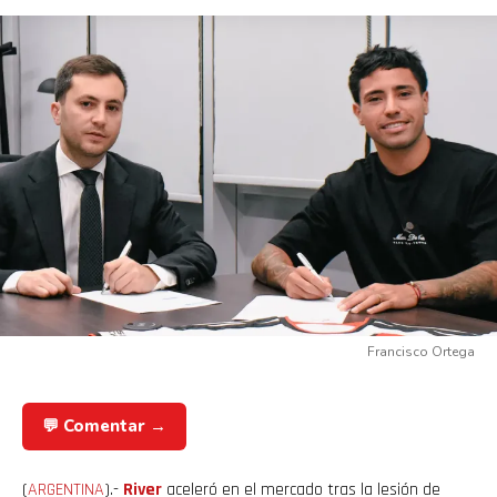
Francisco Ortega
💬 Comentar →
(
ARGENTINA
).-
River
aceleró en el mercado tras la lesión de