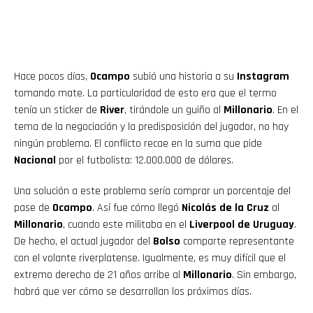
Hace pocos días,
Ocampo
subió una historia a su
Instagram
tomando mate. La particularidad de esto era que el termo
tenía un sticker de
River
, tirándole un guiño al
Millonario
. En el
tema de la negociación y la predisposición del jugador, no hay
ningún problema. El conflicto recae en la suma que pide
Nacional
por el futbolista: 12.000.000 de dólares.
Una solución a este problema sería comprar un porcentaje del
pase de
Ocampo
. Así fue cómo llegó
Nicolás de la Cruz
al
Millonario
, cuando este militaba en el
Liverpool de Uruguay
.
De hecho, el actual jugador del
Bolso
comparte representante
con el volante riverplatense. Igualmente, es muy difícil que el
extremo derecho de 21 años arribe al
Millonario
. Sin embargo,
habrá que ver cómo se desarrollan los próximos días.