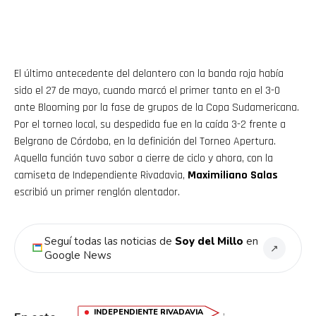
El último antecedente del delantero con la banda roja había
sido el 27 de mayo, cuando marcó el primer tanto en el 3-0
ante Blooming por la fase de grupos de la Copa Sudamericana.
Por el torneo local, su despedida fue en la caída 3-2 frente a
Flipboard
Belgrano de Córdoba, en la definición del Torneo Apertura.
Aquella función tuvo sabor a cierre de ciclo y ahora, con la
Reddit
camiseta de Independiente Rivadavia,
Maximiliano Salas
escribió un primer renglón alentador.
Pinterest
Whatsapp
Seguí todas las noticias de
Soy del Millo
en
↗
Google News
Email
,
INDEPENDIENTE RIVADAVIA