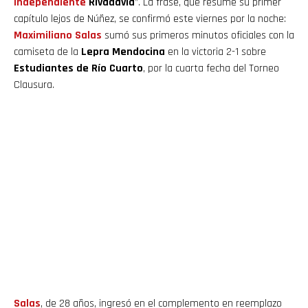
Independiente
Rivadavia
”. La frase, que resume su primer
capítulo lejos de Núñez, se confirmó este viernes por la noche:
Maximiliano
Salas
sumó sus primeros minutos oficiales con la
camiseta de la
Lepra Mendocina
en la victoria 2-1 sobre
Estudiantes de Río Cuarto
, por la cuarta fecha del Torneo
Clausura.
Salas
, de 28 años, ingresó en el complemento en reemplazo