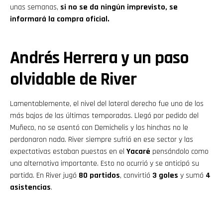
unas semanas,
si no se da ningún imprevisto, se
informará la compra oficial.
Andrés Herrera y un paso
olvidable de River
Lamentablemente, el nivel del lateral derecho fue uno de los
más bajos de las últimas temporadas. Llegó por pedido del
Muñeco, no se asentó con Demichelis y los hinchas no le
perdonaron nada. River siempre sufrió en ese sector y las
expectativas estaban puestas en el
Yacaré
pensándolo como
Flipboard
una alternativa importante. Esto no ocurrió y se anticipó su
partida. En River jugó
80 partidos
, convirtió
3 goles
y sumó
4
Reddit
asistencias
.
Pinterest