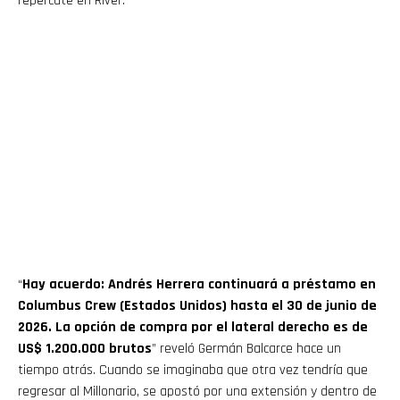
repercute en River.
“
Hay acuerdo: Andrés Herrera continuará a préstamo en
Columbus Crew (Estados Unidos) hasta el 30 de junio de
2026. La opción de compra por el lateral derecho es de
US$ 1.200.000 brutos
” reveló Germán Balcarce hace un
tiempo atrás. Cuando se imaginaba que otra vez tendría que
regresar al Millonario, se apostó por una extensión y dentro de