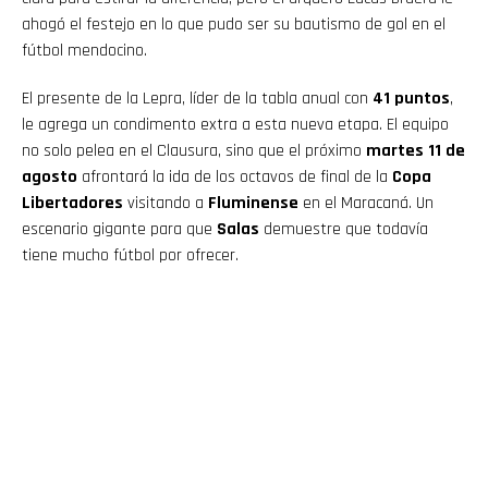
ahogó el festejo en lo que pudo ser su bautismo de gol en el
fútbol mendocino.
El presente de la Lepra, líder de la tabla anual con
41 puntos
,
le agrega un condimento extra a esta nueva etapa. El equipo
no solo pelea en el Clausura, sino que el próximo
martes 11 de
agosto
afrontará la ida de los octavos de final de la
Copa
Libertadores
visitando a
Fluminense
en el Maracaná. Un
escenario gigante para que
Salas
demuestre que todavía
tiene mucho fútbol por ofrecer.