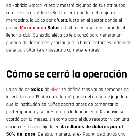
de Fabrizio Sartori Prieto y mostró algunos de sus atributos
característicos. Alfredo Berti, el entrenador del conjunto
mendocino, lo ubicó por afuera, justo en el sector donde el
propio
Maximiliano
Salas
admitió sentirse más cómodo al
llegar al club. Su estilo eléctrico le alcanzó para generar un
puñado de desbordes y forzar que la hasta entonces ordenada
defensa visitante empezara a cometer errores.
Cómo se cerró la operación
La salida de
Salas
de
River
se definió tras varias semanas de
incertidumbre. El atacante formó parte del grupo de jugadores
que la institución de Núñez apartó antes de comenzar la
pretemporada y su préstamo a Independiente Rivadavia se
acordó por 12 meses, sin cargo para el club receptor y con una
opción de compra fijada en
4 millones de dólares por el
50% del pase
. De esta manera, el ex Racing dejó atrás una