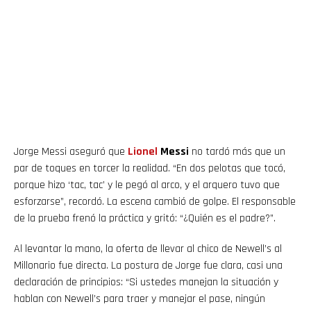
Jorge Messi aseguró que
Lionel
Messi
no tardó más que un
par de toques en torcer la realidad. “En dos pelotas que tocó,
porque hizo ‘tac, tac’ y le pegó al arco, y el arquero tuvo que
esforzarse”, recordó. La escena cambió de golpe. El responsable
de la prueba frenó la práctica y gritó: “¿Quién es el padre?”.
Al levantar la mano, la oferta de llevar al chico de Newell’s al
Millonario fue directa. La postura de Jorge fue clara, casi una
declaración de principios: “Si ustedes manejan la situación y
hablan con Newell’s para traer y manejar el pase, ningún