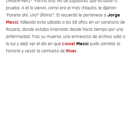
(ARGENTINA).- “Formó una fila de jugadores que estaban a
prueba. A él lo vieron, como era el más chiquito, le dijeron:
‘Ponete ahí, ¿no? Último’”. El recuerdo le pertenece a
Jorge
Messi
, fallecido este sábado a los 68 años en un sanatorio de
Rosario, donde estaba internado desde hacía tiempo por una
enfermedad. Tras su muerte, una entrevista de archivo salió a
la luz y dejó ver el día en que
Lionel
Messi
pudo cambiar la
historia y vestir la camiseta de
River
.