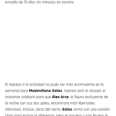
estadía de 73 días sin minutos en cancha.
El regreso a la actividad no pudo ser más estimulante en lo
personal para
Maximiliano Salas
. Apenas pisó el césped, el
atacante colaboró para que
Álex Arce
, la figura excluyente de
la noche con sus dos goles, encontrara más libertades
ofensivas. Incluso, cerca del cierre,
Salas
contó con una ocasión
clara para estirar la diferencia, pero el arquero Lucas Bruera le