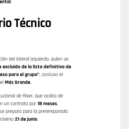
ental
.
rio Técnico
ión del lateral izquierdo, quien se
excluido de la lista definitiva de
peso para el grupo”
, sostuvo el
del
Más Grande
.
tucional de River, que acaba de
on un contrato por
18 meses
.
se prepara para la pretemporada
 próximo
21 de junio
.