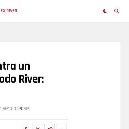
EX RIVER
ntra un
odo River:
riverplatense.