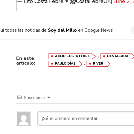
— Lito Costa Febre 🎙️ (@CostaFebreOK)
June 2,
uí todas las noticias de
Soy del Millo
en Google News
,
ATILIO COSTA FEBRE
DESTACADA
En este
artículo:
,
PAULO DÍAZ
RIVER
Suscribirse