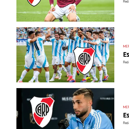
Reda
ME
Es
Reda
ME
Es
Reda