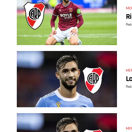
ME
Ri
Reda
ME
Lo
Reda
ME