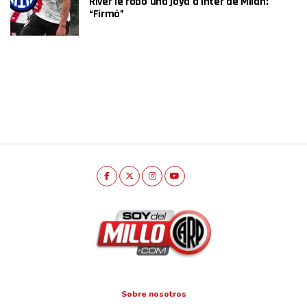
River le robó una joya a Inter de Milán:
“Firmó”
Sobre nosotros