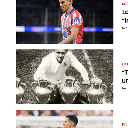
ME
La
“
Reda
EX 
“T
un
Reda
RIV