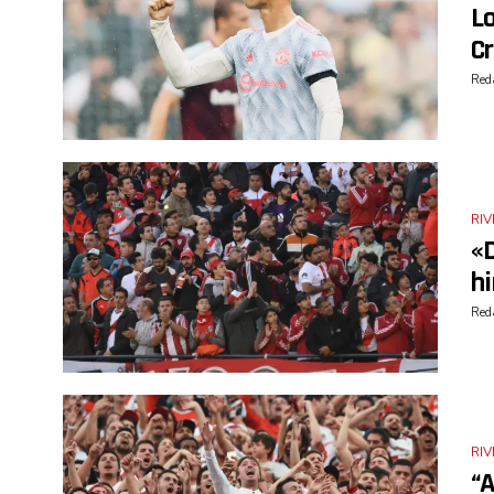
Lo
C
Reda
RIV
«D
hi
Reda
RIV
“A