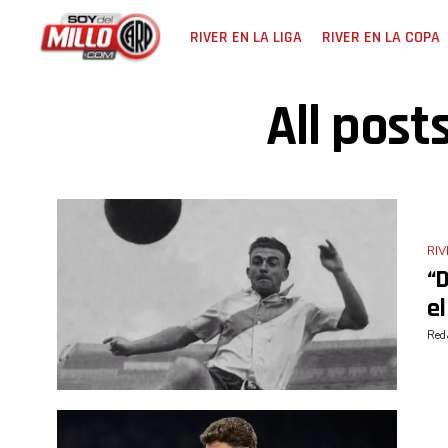
RIVER EN LA LIGA
RIVER EN LA COPA
All post
RIV
“D
el
Reda