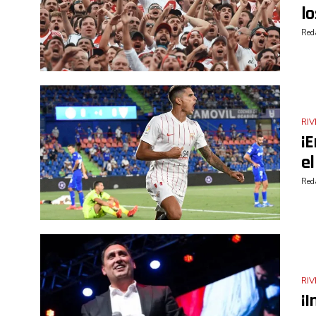
lo
Reda
RIV
¡E
e
Reda
RIV
¡I